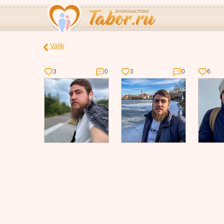
Valik
3
0
3
0
6