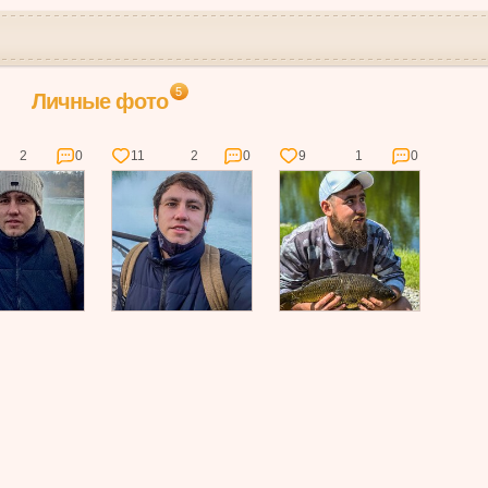
5
Личные фото
2
0
11
2
0
9
1
0