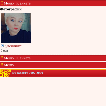
Меню
|
К анкете
Фотографии
увеличить
9 мая
Меню
|
К анкете
Меню
(c) Tabor.ru 2007-2026