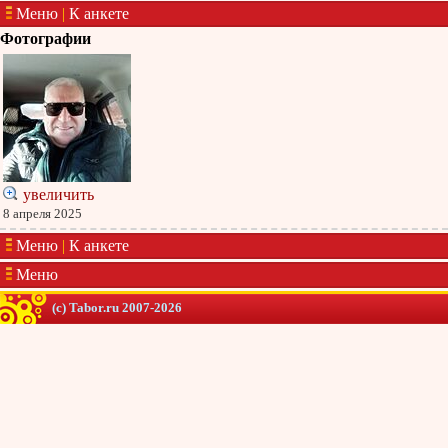
Меню
|
К анкете
Фотографии
увеличить
8 апреля 2025
Меню
|
К анкете
Меню
(c) Tabor.ru 2007-2026