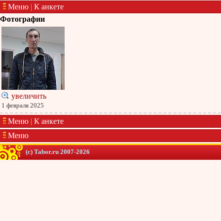
Меню
|
К анкете
Фотографии
увеличить
1 февраля 2025
Меню
|
К анкете
Меню
(c) Tabor.ru 2007-2026