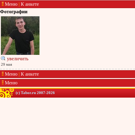
Меню
|
К анкете
Фотографии
увеличить
29 мая
Меню
|
К анкете
Меню
(c) Tabor.ru 2007-2026