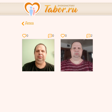
Дима
0
0
0
2