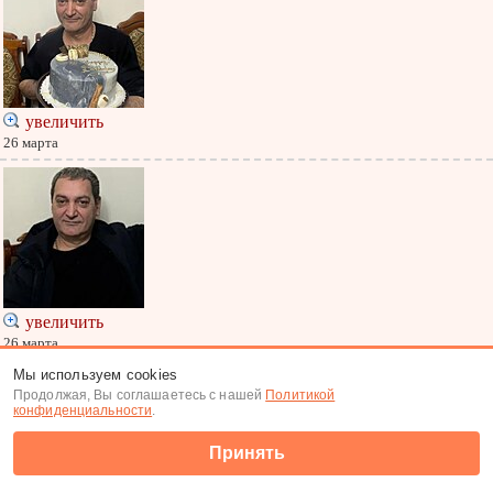
увеличить
26 марта
увеличить
26 марта
Мы используем cookies
Меню
|
К анкете
Продолжая, Вы соглашаетесь с нашей
Политикой
Меню
конфиденциальности
.
(c) Tabor.ru 2007-2026
Принять