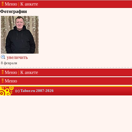
Меню
|
К анкете
Фотографии
увеличить
8 февраля
Меню
|
К анкете
Меню
(c) Tabor.ru 2007-2026