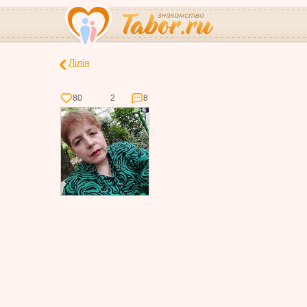
Лілія
80
2
8