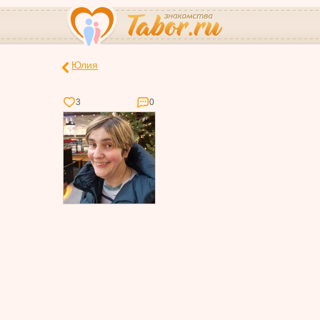
Юлия
3
0