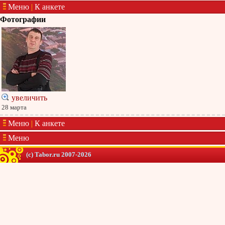
Меню
|
К анкете
Фотографии
увеличить
28 марта
Меню
|
К анкете
Меню
(c) Tabor.ru 2007-2026