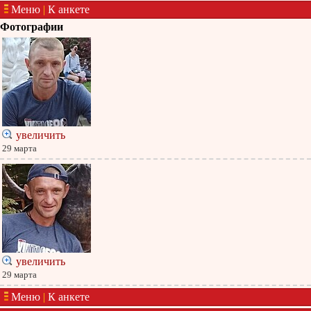
Меню
|
К анкете
Фотографии
увеличить
29 марта
увеличить
29 марта
Меню
|
К анкете