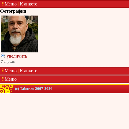
Меню
|
К анкете
Фотографии
увеличить
7 апреля
Меню
|
К анкете
Меню
(c) Tabor.ru 2007-2026