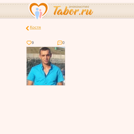
Костя
9
0