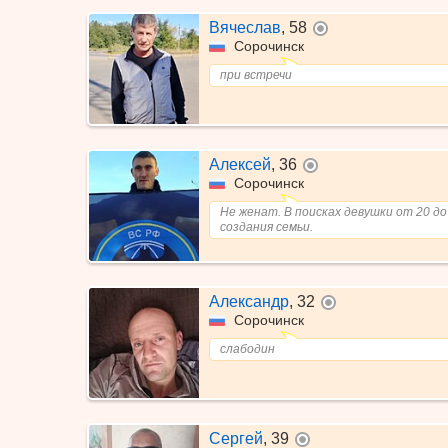
Вячеслав
,
58
не в сети
Сорочинск
при встречи
Алексей
,
36
не в сети
Сорочинск
Не женат. В поисках девушки от 20 до
создания семьи.
Александр
,
32
не в сети
Сорочинск
слабодин
Сергей
,
39
не в сети