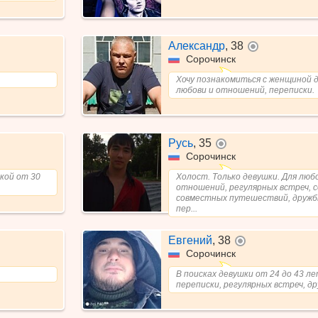
Александр
,
38
не в сети
Сорочинск
.
Хочу познакомиться с женщиной д
любови и отношений, переписки.
Русь
,
35
не в сети
Сорочинск
кой от 30
Холост. Только девушки. Для люб
отношений, регулярных встреч, с
совместных путешествий, дружб
пер...
Евгений
,
38
не в сети
Сорочинск
В поисках девушки от 24 до 43 ле
переписки, регулярных встреч, д