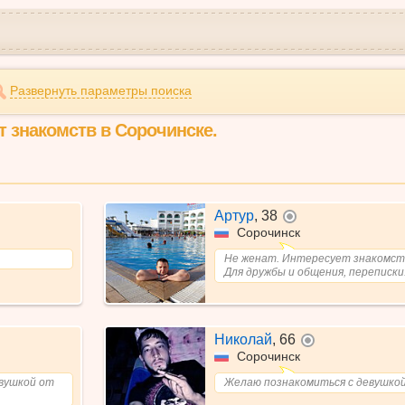
Развернуть параметры поиска
т знакомств в Сорочинске.
Артур
,
38
не в сети
Сорочинск
Не женат. Интересует знакомств
Для дружбы и общения, переписки
Николай
,
66
не в сети
Сорочинск
вушкой от
Желаю познакомиться с девушкой
.