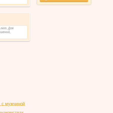
 лет. Для
ошений,
 с мужчиной
знакомствах