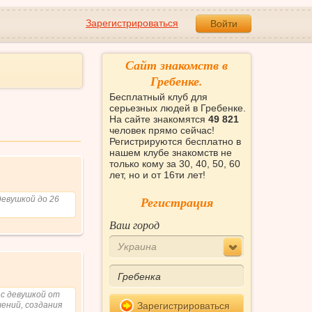
Зарегистрироваться
Войти
Сайт знакомств в
Гребенке.
Бесплатный клуб для
серьезных людей в Гребенке.
На сайте знакомятся
49 821
человек прямо сейчас!
Регистрируются бесплатно в
нашем клубе знакомств не
только кому за 30, 40, 50, 60
ети
лет, но и от 16ти лет!
Регистрация
девушкой до 26
Ваш город
Украина
с девушкой от
шений, создания
Зарегистрироваться