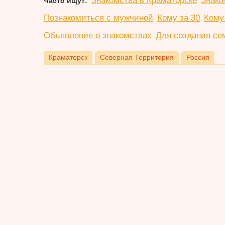
Знакомства в Краматорске
Знако
Часто ищут:
Познакомиться с мужчиной
Кому за 30
Кому
Объявления о знакомствах
Для создания се
Краматорск
Северная Территория
Россия