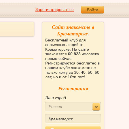
Зарегистрироваться
Войти
Сайт знакомств в
Краматорске.
Бесплатный клуб для
серьезных людей в
Краматорске. На сайте
знакомятся
60 823
человека
прямо сейчас!
Регистрируются бесплатно в
нашем клубе знакомств не
только кому за 30, 40, 50, 60
лет, но и от 16ти лет!
Регистрация
Ваш город
Россия