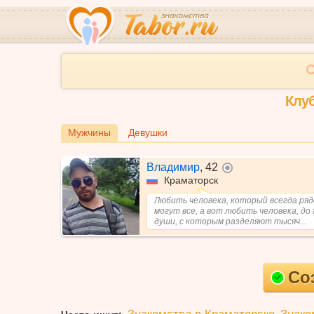
Клуб
Мужчины
Девушки
Владимир
,
42
не в сети
Краматорск
Любить человека, который всегда ряд
могут все, а вот любить человека, до
души, с которым разделяют тысяч...
Со