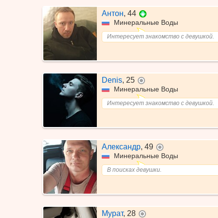
Антон
,
44
Минеральные Воды
Интересует знакомство с девушкой.
Denis
,
25
не в сети
Минеральные Воды
Интересует знакомство с девушкой.
Александр
,
49
не в сети
Минеральные Воды
В поисках девушки.
Мурат
,
28
не в сети