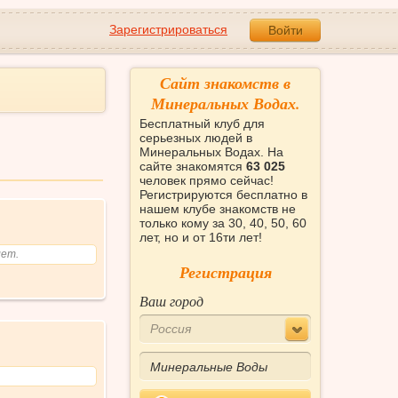
Зарегистрироваться
Войти
Сайт знакомств в
Минеральных Водах.
Бесплатный клуб для
серьезных людей в
Минеральных Водах. На
сайте знакомятся
63 025
человек прямо сейчас!
Регистрируются бесплатно в
нашем клубе знакомств не
только кому за 30, 40, 50, 60
лет, но и от 16ти лет!
лет.
Регистрация
Ваш город
Россия