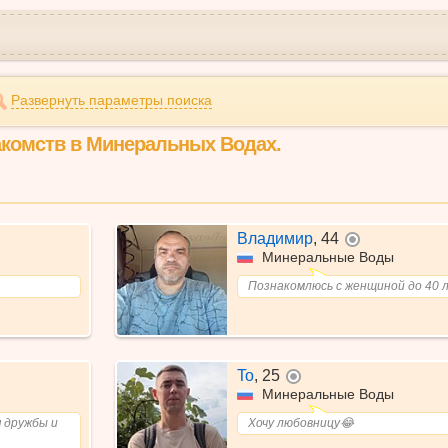
Развернуть параметры поиска
акомств в Минеральных Водах.
Владимир
,
44
не в сети
Минеральные Воды
Познакомлюсь с женщиной до 40 
To
,
25
не в сети
Минеральные Воды
я дружбы и
Хочу любовницу😂