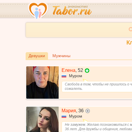
К
Девушки
Мужчины
Елена
,
52
Муром
Свобода в том, чтобы не пришлось о 
сожалеть.
Мария
,
36
не в сети
Муром
Не замужем. Желаю познакомиться с 
36 лет. Для дружбы и общения, любови