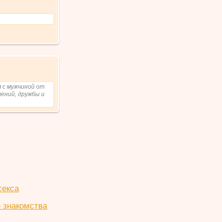
 с мужчиной от
шений, дружбы и
секса
 знакомства