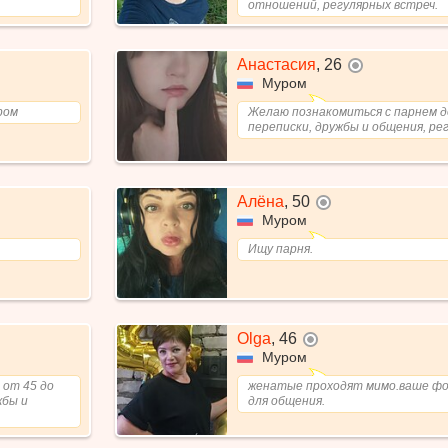
отношений, регулярных встреч.
Анастасия
,
26
не в сети
Муром
ром
Желаю познакомиться с парнем до
переписки, дружбы и общения, ре
Алёна
,
50
не в сети
Муром
Ищу парня.
Olga
,
46
не в сети
Муром
 от 45 до
женатые проходят мимо.ваше ф
жбы и
для общения.