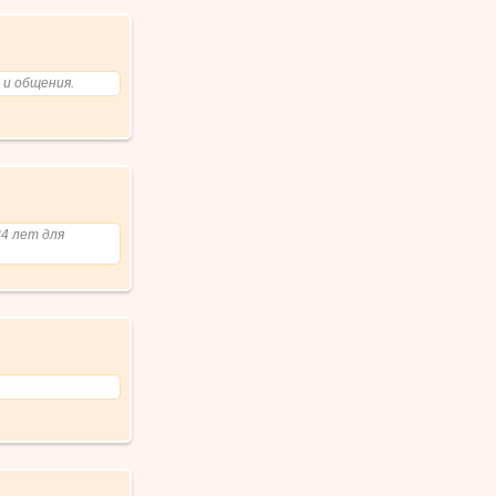
 и общения.
34 лет для