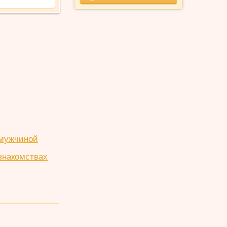
 мужчиной
знакомствах