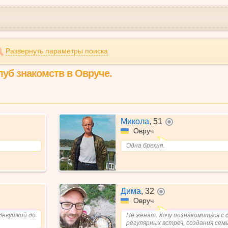
Развернуть параметры поиска
луб знакомств в Овруче.
Микола
,
51
не в сети
Овруч
Одна брехня.
Дима
,
32
не в сети
Овруч
девушкой до
Не женат. Хочу познакомиться с 
регулярных встреч, создания семь