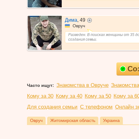
Дима
,
49
не в сети
Овруч
Разведен. В поисках женщины от 35 до
создания семьи.
Со
Знакомства в Овруче
Знакомства
Часто ищут:
Кому за 30
Кому за 40
Кому за 50
Кому за 6
Для создания семьи
С телефоном
Онлайн з
Овруч
Житомирская область
Украина