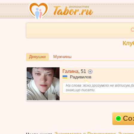
Клу
Девушки
Мужчины
Галина
,
51
не в сети
Радивилов
На слова :ясно,зрозуміло не відписую,б
знаю,що писати.
Со