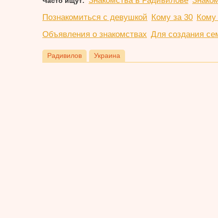
Знакомства в Радивилове
Знако
Часто ищут:
Познакомиться с девушкой
Кому за 30
Кому 
Объявления о знакомствах
Для создания се
Радивилов
Украина