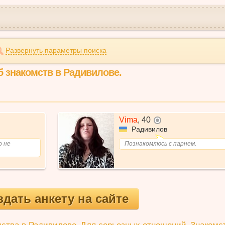
Развернуть параметры поиска
б знакомств в Радивилове.
Vima
,
40
не в сети
Радивилов
о не
Познакомлюсь с парнем.
здать анкету на сайте