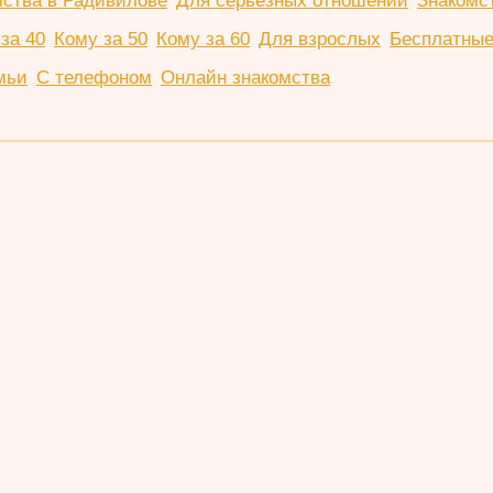
мства в Радивилове
Для серьезных отношений
Знакомс
за 40
Кому за 50
Кому за 60
Для взрослых
Бесплатные
мьи
С телефоном
Онлайн знакомства