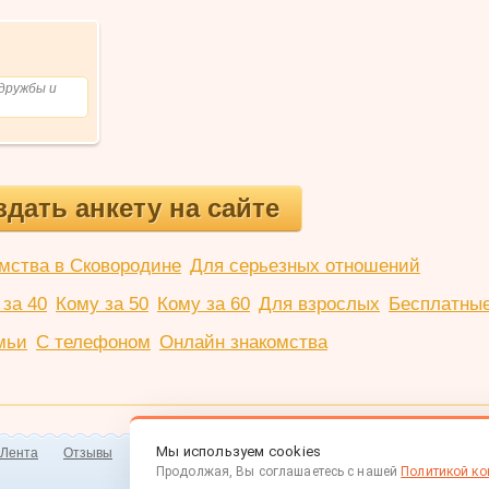
 дружбы и
здать анкету на сайте
мства в Сковородине
Для серьезных отношений
 за 40
Кому за 50
Кому за 60
Для взрослых
Бесплатные
мьи
С телефоном
Онлайн знакомства
Мы используем cookies
Лента
Отзывы
Мобильная версия
Знакомства для Android/iOS
Продолжая, Вы соглашаетесь с нашей
Политикой к