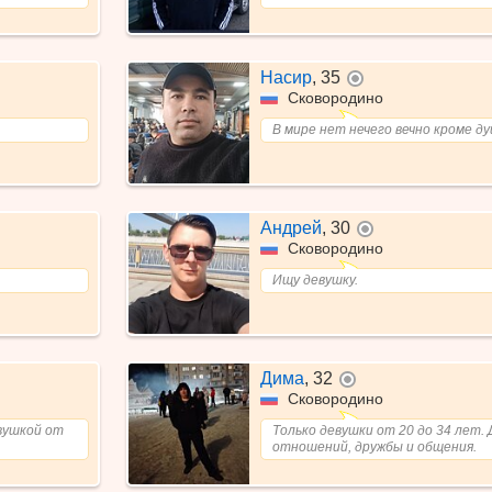
Насир
,
35
не в сети
Сковородино
В мире нет нечего вечно кроме ду
Андрей
,
30
не в сети
Сковородино
Ищу девушку.
Дима
,
32
не в сети
Сковородино
вушкой от
Только девушки от 20 до 34 лет. 
отношений, дружбы и общения.