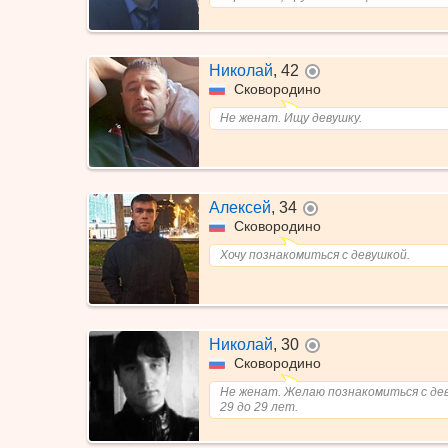
Николай
,
42
не в сети
Сковородино
Не женат. Ищу девушку.
Алексей
,
34
не в сети
Сковородино
Хочу познакомиться с девушкой.
Николай
,
30
не в сети
Сковородино
Не женат. Желаю познакомиться с де
29 до 29 лет.