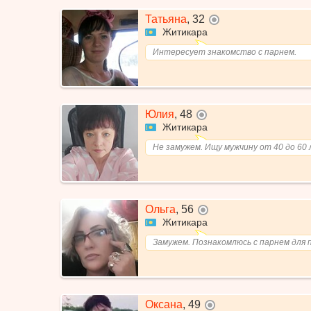
Татьяна
,
32
не в сети
Житикара
Интересует знакомство с парнем.
Юлия
,
48
не в сети
Житикара
Не замужем. Ищу мужчину от 40 до 60 
Ольга
,
56
не в сети
Житикара
Замужем. Познакомлюсь с парнем для 
Оксана
,
49
не в сети