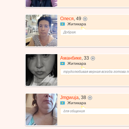
Олеся
,
49
не в сети
Житикара
Добрая.
Аманбике
,
33
не в сети
Житикара
трудолюбивая верная всегда готова п
Jmgwuja
,
38
не в сети
Житикара
для общения