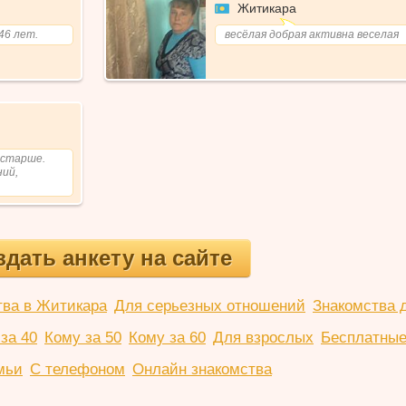
Житикара
46 лет.
весёлая добрая активна веселая
 старше.
ний,
здать анкету на сайте
тва в Житикара
Для серьезных отношений
Знакомства 
за 40
Кому за 50
Кому за 60
Для взрослых
Бесплатные
мьи
С телефоном
Онлайн знакомства