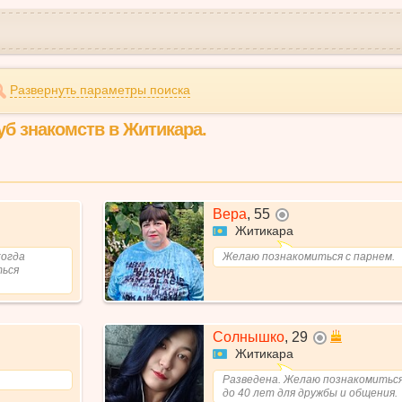
Развернуть параметры поиска
уб знакомств в Житикара.
Вера
,
55
не в сети
Житикара
когда
Желаю познакомиться с парнем.
ться
Солнышко
,
29
не в сети
Житикара
Разведена. Желаю познакомиться
до 40 лет для дружбы и общения.