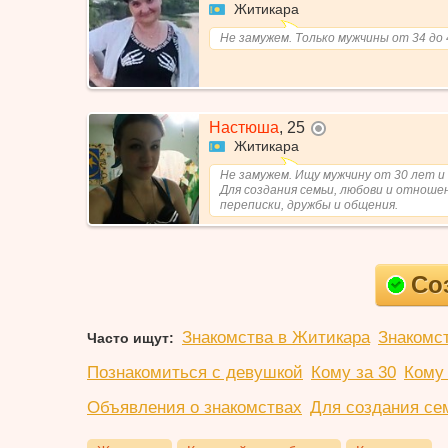
Житикара
Не замужем. Только мужчины от 34 до 
Настюша
,
25
не в сети
Житикара
Не замужем. Ищу мужчину от 30 лет и
Для создания семьи, любови и отноше
переписки, дружбы и общения.
Со
Знакомства в Житикара
Знакомс
Часто ищут:
Познакомиться с девушкой
Кому за 30
Кому 
Объявления о знакомствах
Для создания се