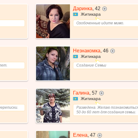
Даринка
,
42
не в сети
Житикара
Озобоченные идите мимо.
Незнакомка
,
46
не в сети
Житикара
лет.
Создание Семьи
Галина
,
57
не в сети
Житикара
переписки.
Разведена. Желаю познакомиться
50 до 60 лет для создания семьи.
Елена
,
47
не в сети