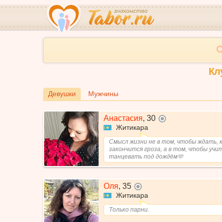
Кл
Девушки
Мужчины
Анастасия
,
30
не в сети
Житикара
Смысл жизни не в том, чтобы ждать, 
закончится гроза, а в том, чтобы учи
танцевать под дождём🫶
Оля
,
35
не в сети
Житикара
Только парни.