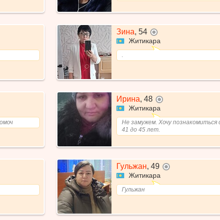
Зина
,
54
не в сети
Житикара
.
Ирина
,
48
не в сети
Житикара
омоч
Не замужем. Хочу познакомиться 
41 до 45 лет.
Гульжан
,
49
не в сети
Житикара
Гульжан