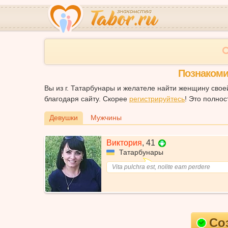
Познакоми
Вы из г. Татарбунары и желателе найти женщину сво
благодаря сайту. Скорее
регистрируйтесь
! Это полнос
Девушки
Мужчины
Виктория
,
41
Татарбунары
Vita pulchra est, nolite eam perdere
Со