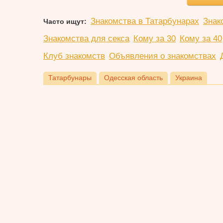
Знакомства в Татарбунарах
Знак
Часто ищут:
Знакомства для секса
Кому за 30
Кому за 40
Клуб знакомств
Объявления о знакомствах
Татарбунары
Одесская область
Украина