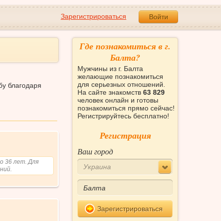
Зарегистрироваться
Войти
Где познакомиться в г.
Балта?
Мужчины из г. Балта
желающие познакомиться
для серьезных отношений.
бу благодаря
На сайте знакомств
63 829
человек онлайн и готовы
познакомиться прямо сейчас!
Регистрируйтесь бесплатно!
Регистрация
Ваш город
о 36 лет. Для
Украина
ний.
Зарегистрироваться