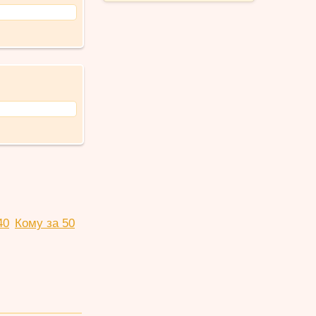
40
Кому за 50