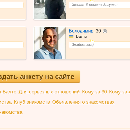
Женат. В поисках девушки.
Володимир
,
30
не в сети
Балта
Знайомлюсь)
здать анкету на сайте
в Балте
Для серьезных отношений
Кому за 30
Кому за 
мства
Клуб знакомств
Объявления о знакомствах
накомства