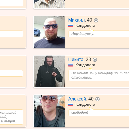
Михаил
,
40
не в сети
Кондопога
Ищу девушку.
Никита
,
28
не в сети
Кондопога
Не женат. Ищу женщину до 36 ле
отношений.
Алексей
,
40
не в сети
Кондопога
 женщиной
свободен)
ний,
и общен...