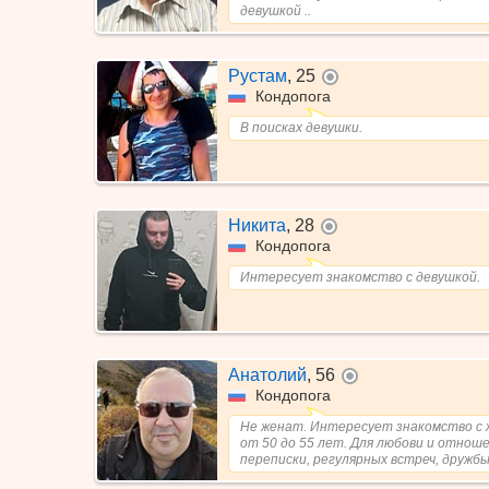
девушкой ..
Рустам
,
25
не в сети
Кондопога
В поисках девушки.
Никита
,
28
не в сети
Кондопога
Интересует знакомство с девушкой.
Анатолий
,
56
не в сети
Кондопога
Не женат. Интересует знакомство с
от 50 до 55 лет. Для любови и отноше
переписки, регулярных встреч, дружбы 