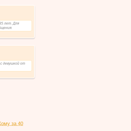
35 лет. Для
бщения.
с девушкой от
Кому за 40