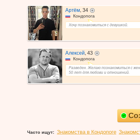
Артём
,
34
не в сети
Кондопога
Хочу познакомиться с девушкой.
Алексей
,
43
не в сети
Кондопога
Разведен. Желаю познакомиться с же
50 лет для любови и отношений.
Со
Знакомства в Кондопоге
Знакомс
Часто ищут: