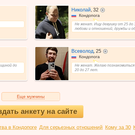
Николай
,
32
не в сети
Кондопога
Не женат. Ищу девушку от 25 до 
любови и отношений, дружбы и о
Всеволод
,
25
не в сети
Кондопога
нщиной до
Не женат. Желаю познакомиться 
20 до 27 лет.
Еще мужчины
здать анкету на сайте
тва в Кондопоге
Для серьезных отношений
Кому за 30