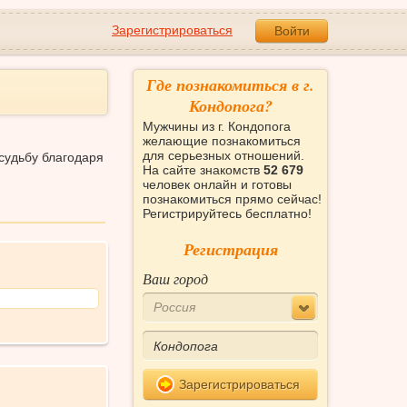
Зарегистрироваться
Войти
Где познакомиться в г.
Кондопога?
Мужчины из г. Кондопога
желающие познакомиться
для серьезных отношений.
судьбу благодаря
На сайте знакомств
52 679
человек онлайн и готовы
познакомиться прямо сейчас!
Регистрируйтесь бесплатно!
Регистрация
Ваш город
Россия
Зарегистрироваться