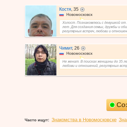
Костя
,
35
не в сети
Новомосковск
Холост. Познакомлюсь с девушкой от 
лет. Для создания семьи, дружбы и об
регулярных встреч, любови и отношен
Чимит
,
26
не в сети
Новомосковск
Не женат. В поисках женщины до 35 л
любови и отношений, регулярных встр
Со
Знакомства в Новомосковске
Зна
Часто ищут: