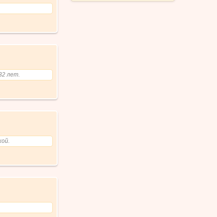
32 лет.
ой.