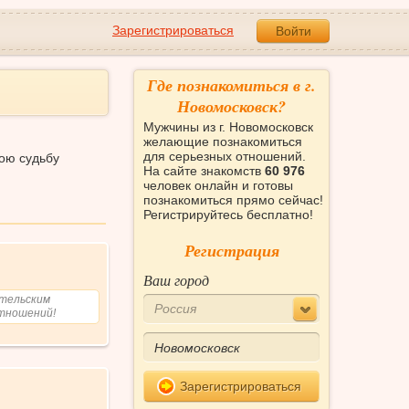
Зарегистрироваться
Войти
Где познакомиться в г.
Новомосковск?
Мужчины из г. Новомосковск
желающие познакомиться
для серьезных отношений.
ою судьбу
На сайте знакомств
60 976
человек онлайн и готовы
познакомиться прямо сейчас!
Регистрируйтесь бесплатно!
Регистрация
Ваш город
ительским
Россия
отношений!
Зарегистрироваться