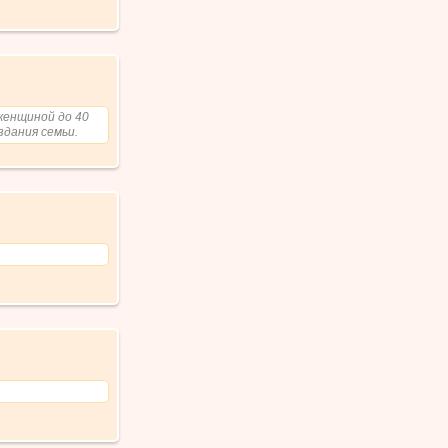
женщиной до 40
здания семьи.