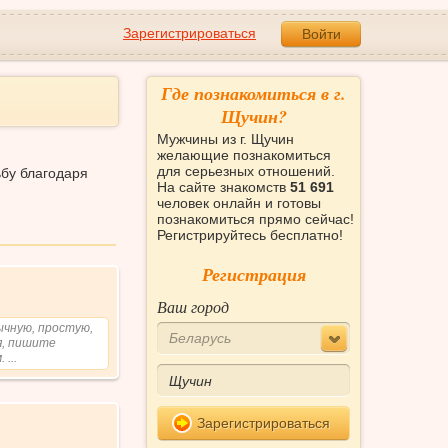
Зарегистрироваться
Войти
Где познакомиться в г.
Щучин?
Мужчины из г. Щучин
желающие познакомиться
для серьезных отношений.
ьбу благодаря
На сайте знакомств
51 691
человек онлайн и готовы
познакомиться прямо сейчас!
Регистрируйтесь бесплатно!
Регистрация
Ваш город
ычную, простую,
Беларусь
я, пишите
...
Зарегистрироваться