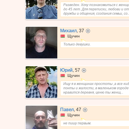
Разведен. Хочу познакомиться с женщ
до 45 лет. Для переписки, любови и о
дружбы и общения, создания семьи, со..
Михаил
,
37
не в сети
Щучин
Только девушки.
Юрий
,
57
не в сети
Щучин
Ищу я в женщинах простоты ,а все к
понты и жалости, в маленьком городе
нравится деревня, ценю ты женщ...
Павел
,
47
не в сети
Щучин
не пишу первым.