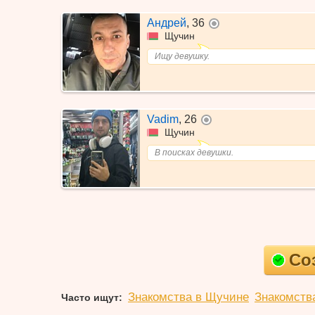
Андрей
,
36
не в сети
Щучин
Ищу девушку.
Vadim
,
26
не в сети
Щучин
В поисках девушки.
Со
Знакомства в Щучине
Знакомств
Часто ищут: