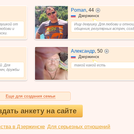
Poman
,
44
не в сети
Дзержинск
вушкой от
Ищу девушку. Для любови и отнош
любови и
общения, регулярных встреч, созд
ски.
Александр
,
50
не в сети
Дзержинск
такой какой есть
й. Для
еч, дружбы
Еще для создания семьи
здать анкету на сайте
ства в Дзержинске
Для серьезных отношений