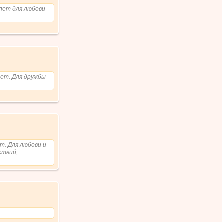
 лет для любови
лет. Для дружбы
т. Для любови и
ствий,