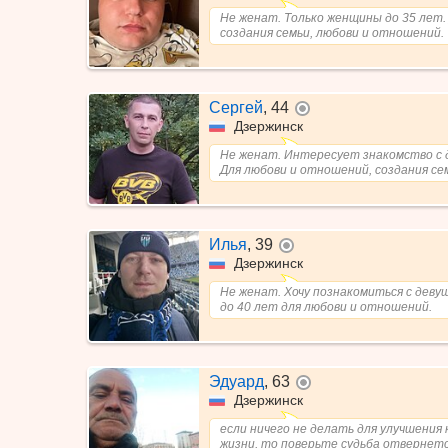
Не женат. Только женщины до 35 лет.
создания семьи, любови и отношений.
Сергей
,
44
не в сети
Дзержинск
Не женат. Интересует знакомство с 
Для любови и отношений, создания се
Илья
,
39
не в сети
Дзержинск
Не женат. Хочу познакомиться с деву
до 40 лет для любови и отношений.
Эдуард
,
63
не в сети
Дзержинск
если ничего не делать для улучшения
жизни, то поверьте судьба отвернет