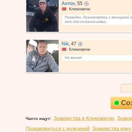
Антон
,
55
не в сети
Климовичи
Разведен. Познакомлюсь с женщиной о
лет для создания семьи.
Nik
,
47
не в сети
Климовичи
Не женат.
Со
Знакомства в Климовичах
Знако
Часто ищут:
Познакомиться с мужчиной
Знакомства кому 