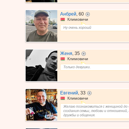
Анбрей
,
60
не в сети
Климовичи
Ну очень хорошй
Женя
,
35
не в сети
Климовичи
Только девушки.
Евгений
,
33
не в сети
Климовичи
Желаю познакомиться с женщиной до 
создания семьи, любови и отношений, 
дружбы и общения.