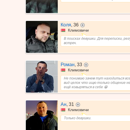
Коля
,
36
не в сети
Климовичи
В поисках девушки. Для переписки, ре
встреч.
Роман
,
33
не в сети
Климовичи
Не понимаю зачем тут находиться вс
вид целок что ищю только общение н
ещё ковыряться в себе 😁
Ан
,
31
не в сети
Климовичи
Только девушки.