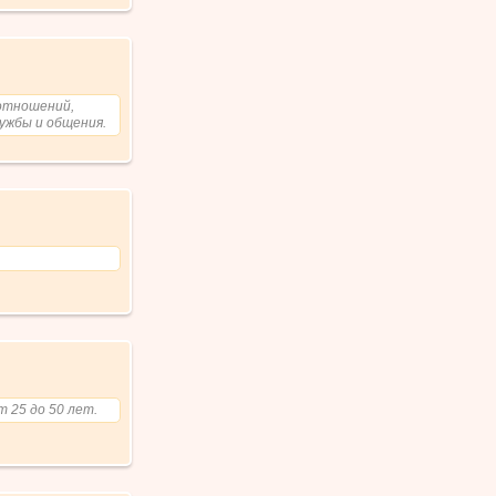
 отношений,
ружбы и общения.
т 25 до 50 лет.