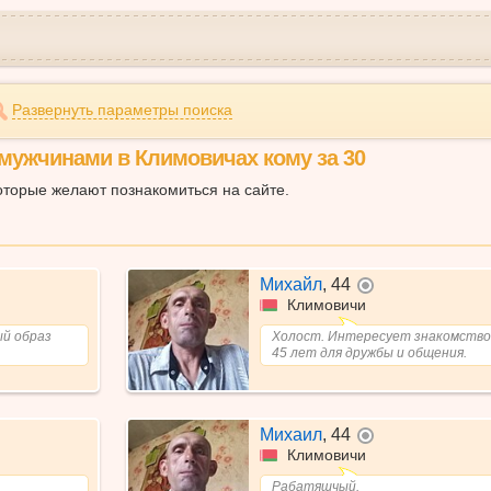
Развернуть параметры поиска
 мужчинами в Климовичах кому за 30
 которые желают познакомиться на сайте.
Михайл
,
44
не в сети
Климовичи
ый образ
Холост. Интересует знакомство
45 лет для дружбы и общения.
Михаил
,
44
не в сети
Климовичи
Рабатяшчый.