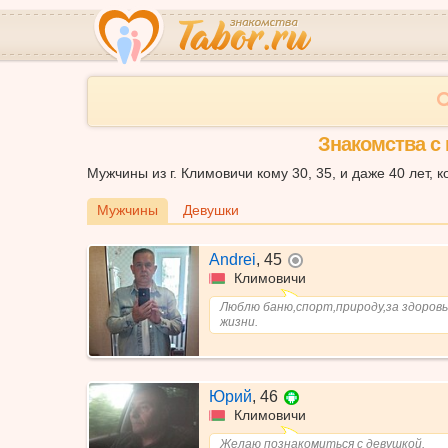
Знакомства с
Мужчины из г. Климовичи кому 30, 35, и даже 40 лет,
Мужчины
Девушки
Andrei
,
45
не в сети
Климовичи
Люблю баню,спорт,природу,за здоров
жизни.
Юрий
,
46
Климовичи
Желаю познакомиться с девушкой.