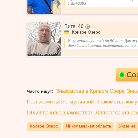
сім&#039;ї
Витя
,
46
не в сети
Кривое Озеро
Ищу женщину от 40 до 50 лет. Для пер
дружбы и общения, регулярных встреч
Со
Знакомства в Кривом Озере
Знак
Часто ищут:
Познакомиться с мужчиной
Знакомства кому 
Объявления о знакомствах
Для создания се
Кривое Озеро
Николаевская область
Украина