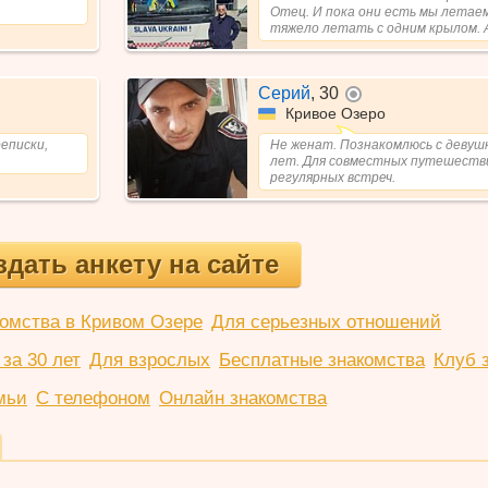
Отец. И пока они есть мы летаем
тяжело летать с одним крылом. А
Серий
,
30
не в сети
Кривое Озеро
еписки,
Не женат. Познакомлюсь с девушк
.
лет. Для совместных путешестви
регулярных встреч.
здать анкету на сайте
омства в Кривом Озере
Для серьезных отношений
за 30 лет
Для взрослых
Бесплатные знакомства
Клуб 
мьи
С телефоном
Онлайн знакомства