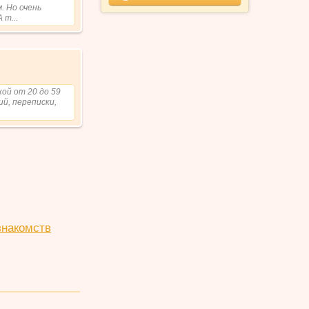
. Но очень
 т...
ой от 20 до 59
й, переписки,
знакомств