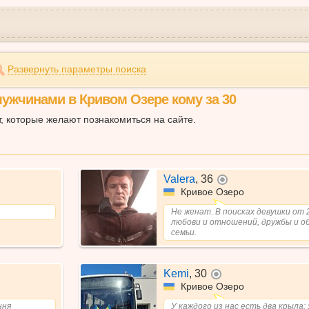
Развернуть параметры поиска
мужчинами в Кривом Озере кому за 30
т, которые желают познакомиться на сайте.
Valera
,
36
не в сети
Кривое Озеро
Не женат. В поисках девушки от 2
любови и отношений, дружбы и о
семьи.
Kemi
,
30
не в сети
Кривое Озеро
ння
У каждого из нас есть два крыла: