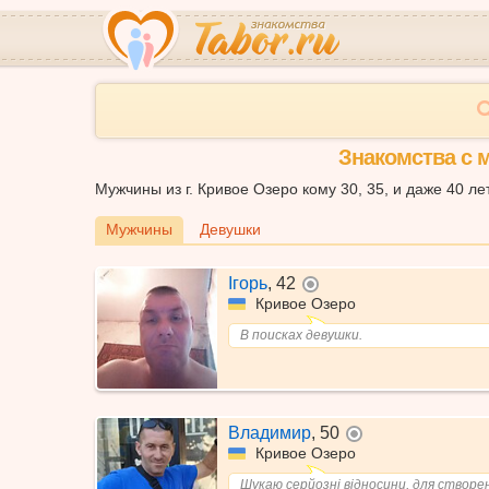
Знакомства с 
Мужчины из г. Кривое Озеро кому 30, 35, и даже 40 ле
Мужчины
Девушки
Ігорь
,
42
не в сети
Кривое Озеро
В поисках девушки.
Владимир
,
50
не в сети
Кривое Озеро
Шукаю серйозні відносини, для створе