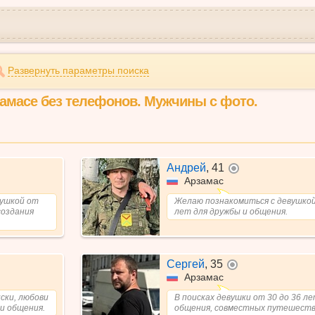
Развернуть параметры поиска
амасе без телефонов. Мужчины с фото.
Андрей
,
41
не в сети
Арзамас
вушкой от
Желаю познакомиться с девушкой
создания
лет для дружбы и общения.
Сергей
,
35
не в сети
Арзамас
иски, любови
В поисках девушки от 30 до 36 ле
 и общения.
общения, совместных путешеств