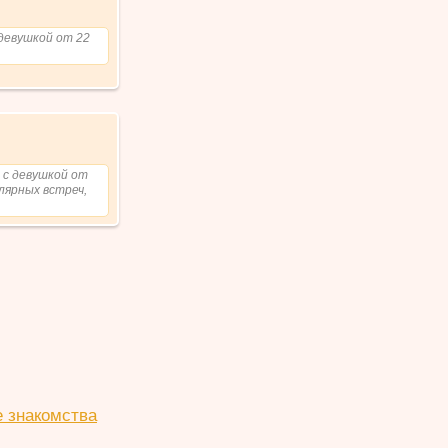
девушкой от 22
 с девушкой от
улярных встреч,
 знакомства