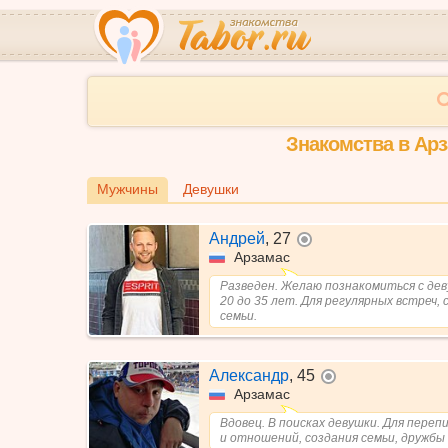
Знакомства в Арз
Мужчины
Девушки
Андрей
,
27
не в сети
Арзамас
Разведен. Желаю познакомиться с де
20 до 35 лет. Для регулярных встреч, 
семьи.
Александр
,
45
не в сети
Арзамас
Вдовец. В поисках девушки. Для переп
и отношений, создания семьи, дружбы