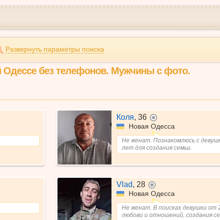
Развернуть параметры поиска
 Одессе без телефонов. Мужчины с фото.
Коля
,
36
не в сети
Новая Одесса
Не женат. Познакомлюсь с девушк
лет для создания семьи.
Vlad
,
28
не в сети
Новая Одесса
Не женат. В поисках девушки от 2
любови и отношений, создания се