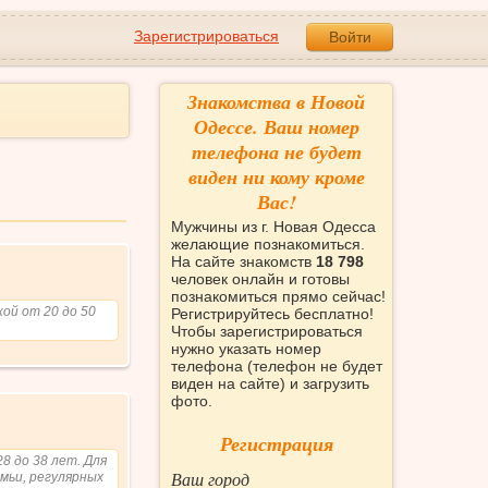
Зарегистрироваться
Войти
Знакомства в Новой
Одессе. Ваш номер
телефона не будет
виден ни кому кроме
Вас!
Мужчины из г. Новая Одесса
желающие познакомиться.
На сайте знакомств
18 798
человек онлайн и готовы
познакомиться прямо сейчас!
ой от 20 до 50
Регистрируйтесь бесплатно!
Чтобы зарегистрироваться
нужно указать номер
телефона (телефон не будет
виден на сайте) и загрузить
фото.
Регистрация
8 до 38 лет. Для
Ваш город
мьи, регулярных