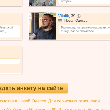
встреч.
Vitalik
,
39
не в сети
Новая Одесса
девушкой
Бью тату...исправляю партаки...
ний,
личку...город Николаев
здать анкету на сайте
комства в Новой Одессе
Для серьезных отношений
 за 40
Кому за 50
Кому за 60
Для взрослых
Бесплатные