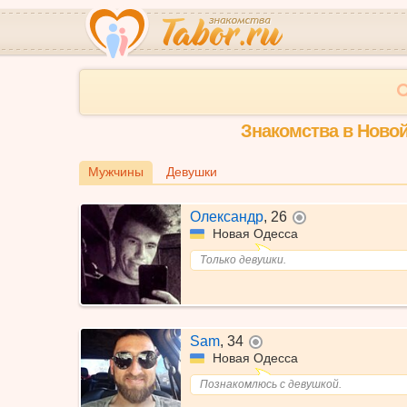
Знакомства в Новой
Мужчины
Девушки
Олександр
,
26
не в сети
Новая Одесса
Только девушки.
Sam
,
34
не в сети
Новая Одесса
Познакомлюсь с девушкой.