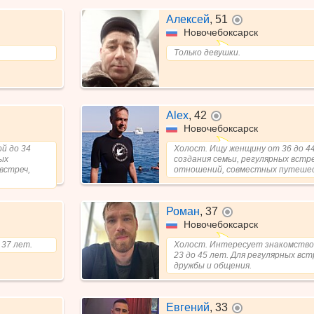
Алексей
,
51
не в сети
Новочебоксарск
Только девушки.
Alex
,
42
не в сети
Новочебоксарск
й до 34
Холост. Ищу женщину от 36 до 44
ых
создания семьи, регулярных встре
встреч,
отношений, совместных путеше
Роман
,
37
не в сети
Новочебоксарск
 37 лет.
Холост. Интересует знакомство
23 до 45 лет. Для регулярных вст
дружбы и общения.
Евгений
,
33
не в сети