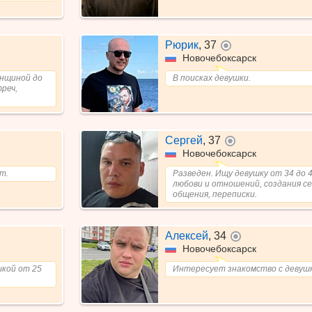
Рюрик
,
37
не в сети
Новочебоксарск
енщиной до
В поисках девушки.
треч,
Сергей
,
37
не в сети
Новочебоксарск
т.
Разведен. Ищу девушку от 34 до 4
любови и отношений, создания се
общения, переписки.
Алексей
,
34
не в сети
Новочебоксарск
шкой от 25
Интересует знакомство с девушк