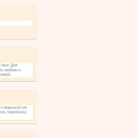
 лет. Для
ч, любови и
ствий.
 с девушкой от
реч, переписки,