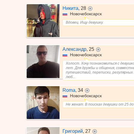
Никита
,
28
не в сети
Новочебоксарск
Вдовец. Ищу девушку.
Александр
,
25
не в сети
Новочебоксарск
Холост. Хочу познакомиться с девушко
лет. Для дружбы и общения, совместн
путешествий, переписки, регулярных 
люб...
Roma
,
34
не в сети
Новочебоксарск
Не женат. В поисках девушки от 25 до
Григорий
,
27
не в сети