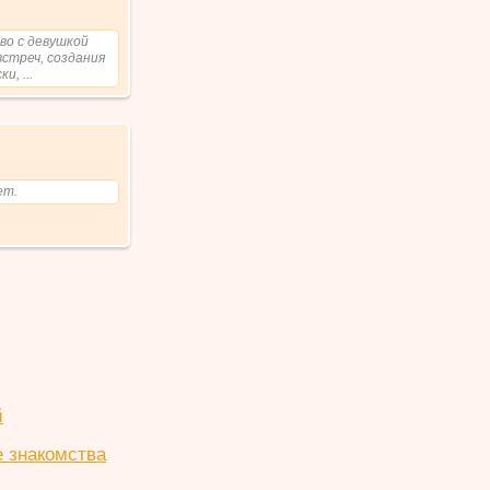
во с девушкой
встреч, создания
и, ...
ет.
й
 знакомства