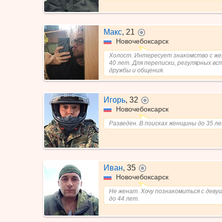
Макс
,
21
не в сети
Новочебоксарск
Холост. Интересует знакомство с ж
40 лет. Для переписки, регулярных вс
дружбы и общения.
Игорь
,
32
не в сети
Новочебоксарск
Разведен. В поисках женщины до 35 ле
Иван
,
35
не в сети
Новочебоксарск
Не женат. Хочу познакомиться с деву
до 44 лет.