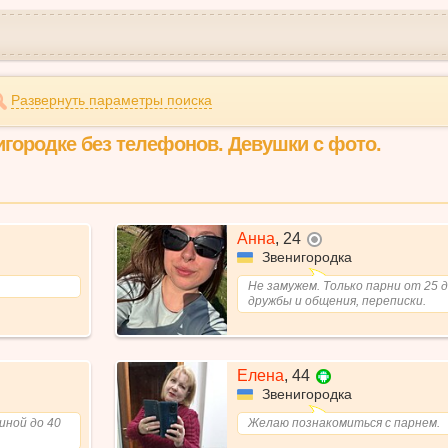
Развернуть параметры поиска
игородке без телефонов. Девушки с фото.
Анна
,
24
не в сети
Звенигородка
Не замужем. Только парни от 25 д
дружбы и общения, переписки.
Елена
,
44
Звенигородка
иной до 40
Желаю познакомиться с парнем.