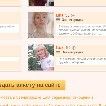
Lina
,
53
не в сети
Звенигородка
мужчиной от
Будешь скромным - растопчут, б
снесут, будешь умным - прогонят
засмеют, будешь грешным - о...
Галя
,
59
не в сети
Звенигородка
Не замужем. Только мужчины от 5
дружбы и общения.
здать анкету на сайте
омства в Звенигородке
Для серьезных отношений
шкой
Кому за 30
Кому за 40
Кому за 50
Кому за 60
Для