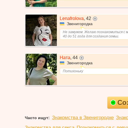
Lenafrolova
,
42
не в сети
Звенигородка
Не замужем. Желаю познакомиться с 
40 до 51 года для создания семьи.
Ната
,
44
не в сети
Звенигородка
Потихоньку
Со
Знакомства в Звенигородке
Знак
Часто ищут:
Знакомства для секса
Познакомиться с деву