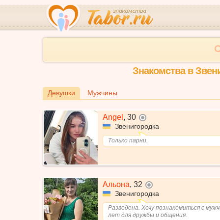
Знакомства в Звен
Девушки
Мужчины
Angel
,
30
не в сети
Звенигородка
Только парни.
Альона
,
32
не в сети
Звенигородка
Разведена. Хочу познакомиться с мужч
лет для дружбы и общения.