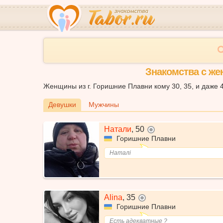
Знакомства с же
Женщины из г. Горишние Плавни кому 30, 35, и даже 4
Девушки
Мужчины
Натали
,
50
не в сети
Горишние Плавни
Наталі
Alina
,
35
не в сети
Горишние Плавни
Есть адекватные ?