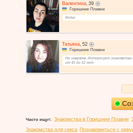
Валентина
,
39
не в сети
Горишние Плавни
Кельн
Татьяна
,
52
не в сети
Горишние Плавни
Не замужем. Интересует знакомство 
от 45 до 52 лет.
Со
Знакомства в Горишние Плавни
Часто ищут:
Знакомства для секса
Познакомиться с деву