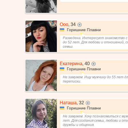
Ооо
,
34
не в сети
Горишние Плавни
Разведена. Интересует знакомство с
до 52 лет. Для любови и отношений, с
семьи.
Екатерина
,
40
не в сети
Горишние Плавни
Не замужем. Ищу мужчину до 55 лет д
переписки.
Наташа
,
32
не в сети
Горишние Плавни
Не замужем. Хочу познакомиться с муж
лет. Для создания семьи, любови и от
дружбы и общения.