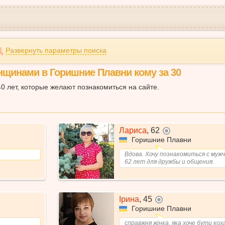
Развернуть параметры поиска
нщинами в Горишние Плавни кому за 30
0 лет, которые желают познакомиться на сайте.
Лариса
,
62
не в сети
Горишние Плавни
Вдова. Хочу познакомиться с муж
62 лет для дружбы и общения.
Ірина
,
45
не в сети
Горишние Плавни
справжня жінка, яка хоче бути коха