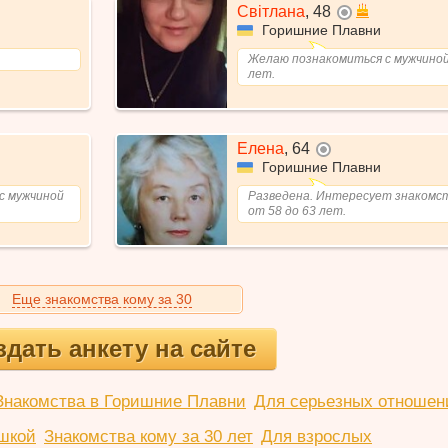
Світлана
,
48
не в сети
Горишние Плавни
Желаю познакомиться с мужчиной
лет.
Елена
,
64
не в сети
Горишние Плавни
с мужчиной
Разведена. Интересует знакомст
от 58 до 63 лет.
Еще знакомства кому за 30
здать анкету на сайте
Знакомства в Горишние Плавни
Для серьезных отношен
шкой
Знакомства кому за 30 лет
Для взрослых