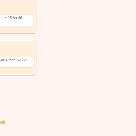
 от 35 до 46
во с мужчиной
ий