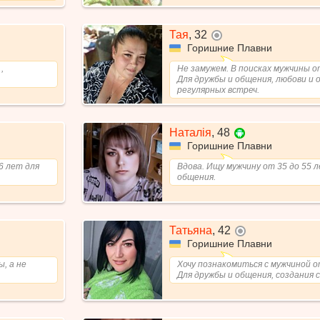
Тая
,
32
не в сети
Горишние Плавни
,
Не замужем. В поисках мужчины от
Для дружбы и общения, любови и
регулярных встреч.
Наталія
,
48
Горишние Плавни
6 лет для
Вдова. Ищу мужчину от 35 до 55 
общения.
Татьяна
,
42
не в сети
Горишние Плавни
, а не
Хочу познакомиться с мужчиной о
Для дружбы и общения, создания с