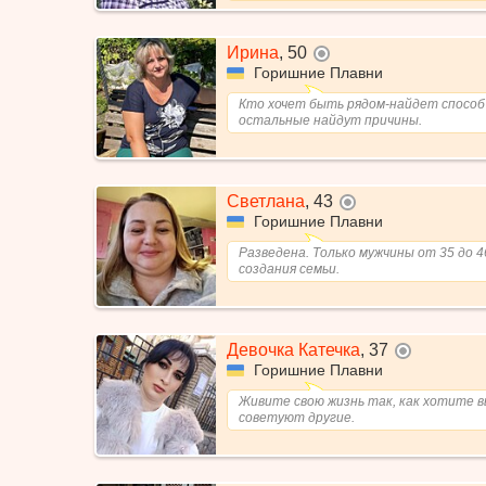
Ирина
,
50
не в сети
Горишние Плавни
Кто хочет быть рядом-найдет способ 
остальные найдут причины.
Светлана
,
43
не в сети
Горишние Плавни
Разведена. Только мужчины от 35 до 4
создания семьи.
Девочка Катечка
,
37
не в сети
Горишние Плавни
Живите свою жизнь так, как хотите вы
советуют другие.