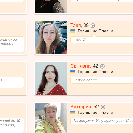
Таня
,
39
не в сети
Горишние Плавни
 мужчиной
чудо 💞
оздания
Світлана
,
42
не в сети
Горишние Плавни
ля
Только парни.
Виктория
,
52
не в сети
Горишние Плавни
чиной до 40
Не замужем. Ищу мужчину от 49 
ношений,