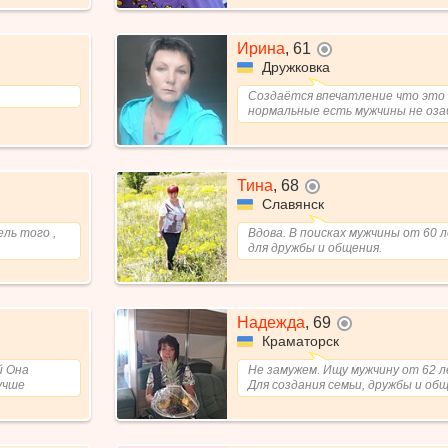
Ирина
,
61
не в сети
Дружковка
Создаётся впечатление что это 
нормальные есть мужчины не оз
Тина
,
68
не в сети
Славянск
ль того ,
Вдова. В поисках мужчины от 60 
для дружбы и общения.
Надежда
,
69
не в сети
Краматорск
й Она
Не замужем. Ищу мужчину от 62 
учше
Для создания семьи, дружбы и общ