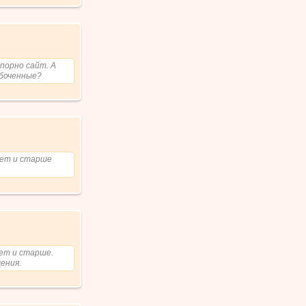
порно сайт. А
абоченные?
лет и старше
лет и старше.
ения.