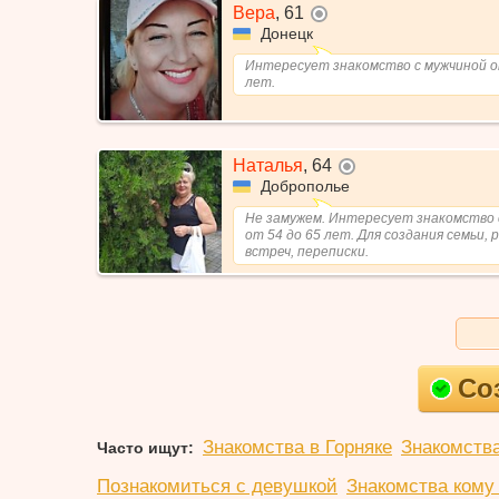
Вера
,
61
не в сети
Донецк
Интересует знакомство с мужчиной о
лет.
Наталья
,
64
не в сети
Доброполье
Не замужем. Интересует знакомство 
от 54 до 65 лет. Для создания семьи, 
встреч, переписки.
Со
Знакомства в Горняке
Знакомства
Часто ищут:
Познакомиться с девушкой
Знакомства кому 