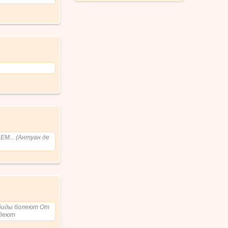
ЕМ... (Антуан де
биды болеют От
одеют