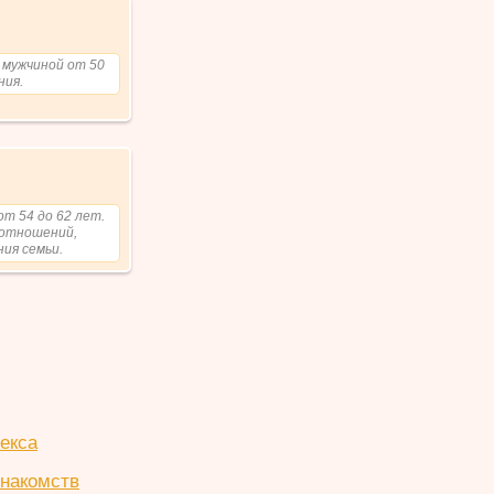
 мужчиной от 50
ния.
от 54 до 62 лет.
 отношений,
ия семьи.
екса
знакомств