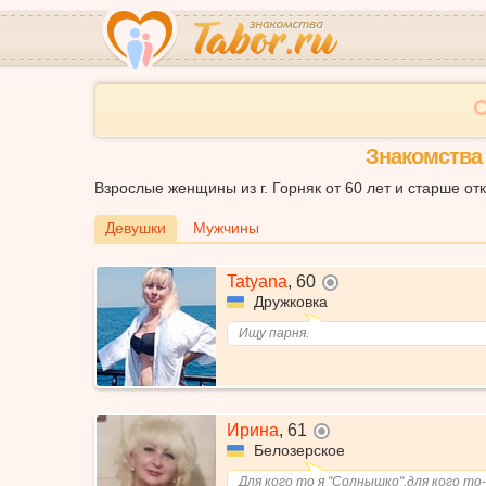
Знакомства 
Взрослые женщины из г. Горняк от 60 лет и старше от
Девушки
Мужчины
Tatyana
,
60
не в сети
Дружковка
Ищу парня.
Ирина
,
61
не в сети
Белозерское
Для кого то я "Солнышко",для кого то