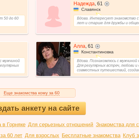
Надежда
,
61
не в сети
Славянск
т 50 до 60
Вдова. Интересует знакомство с
лет и старше для дружбы и обще
Алла
,
61
не в сети
Константиновка
с мужчиной
Вдова. Познакомлюсь с мужчиной 
регулярных
Для регулярных встреч, любови и
совместных путешествий, создан
Еще знакомства кому за 60
здать анкету на сайте
 в Горняке
Для серьезных отношений
Знакомства для с
за 60 лет
Для взрослых
Бесплатные знакомства
Клуб 