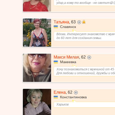
удар,а кому то вообще - не светит😃
Татьяна
,
63
не в сети
Славянск
Вдова. Интересует знакомство с муж
до 60 лет для создания семьи.
Макси Милая
,
62
не в сети
Макеевка
Хочу познакомиться с мужчиной от 45 
Для любови и отношений, дружбы и об
Елена
,
62
не в сети
Константиновка
Харьков