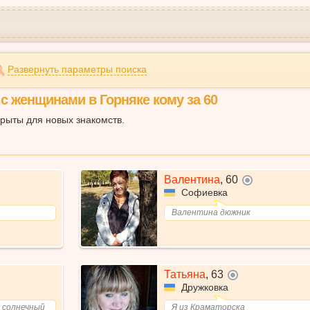
Развернуть параметры поиска
с женщинами в Горняке кому за 60
крыты для новых знакомств.
Валентина
,
60
не в сети
Софиевка
Валентина дюжник
Татьяна
,
63
не в сети
Дружковка
- солнечный
Я из Краматорска