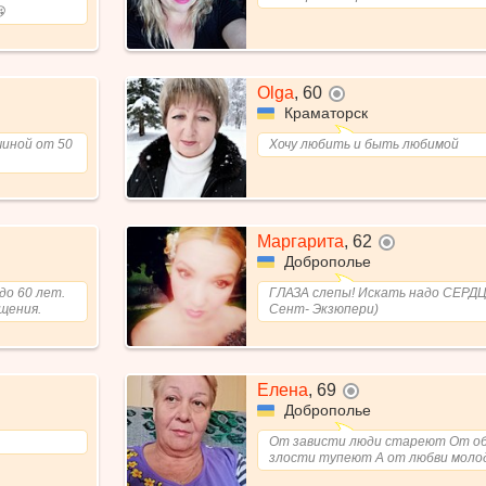

Olga
,
60
не в сети
Краматорск
Хочу любить и быть любимой
чиной от 50
Маргарита
,
62
не в сети
Доброполье
до 60 лет.
ГЛАЗА слепы! Искать надо СЕРДЦ
щения.
Сент- Экзюпери)
Елена
,
69
не в сети
Доброполье
От зависти люди стареют От о
злости тупеют А от любви мол