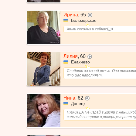
Ирина
,
65
не в сети
Белозерское
Живи сегодня и сейчас)))))
Лилия
,
60
не в сети
Енакиево
Следите за своей речью. Она показате
что Вас наполняет .
Нина
,
62
не в сети
Донецк
НИКОГДА Не играй в жизни с женщино
сильный соперник и,поверь,сыграет л