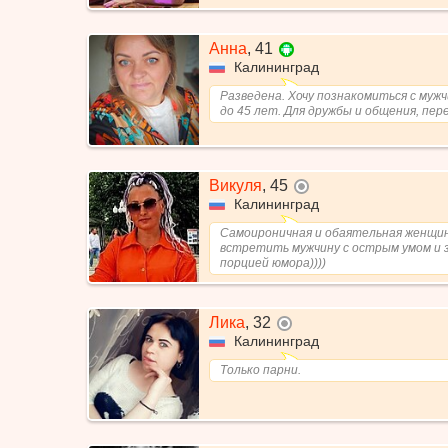
Анна
,
41
Калининград
Разведена. Хочу познакомиться с муж
до 45 лет. Для дружбы и общения, пер
Викуля
,
45
не в сети
Калининград
Самоироничная и обаятельная женщи
встретить мужчину с острым умом и 
порцией юмора))))
Лика
,
32
не в сети
Калининград
Только парни.