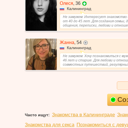
Олеся
,
36
Калининград
Не замужем. Интересует знакомство 
от 40 до 45 лет. Для создания семьи, 
общения, переписки, любови и отноше
Жанна
,
54
не в сети
Калининград
Не замужем. Хочу познакомиться с му
46 лет и старше. Для любови и отнош
совместных путешествий, регулярных 
Со
Знакомства в Калининграде
Знак
Часто ищут:
Знакомства для секса
Познакомиться с деву