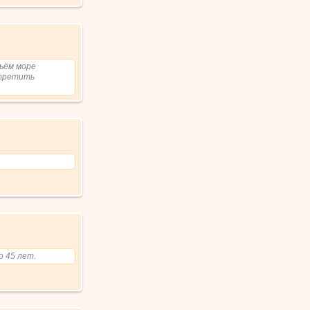
дъём море
стретить
о 45 лет.