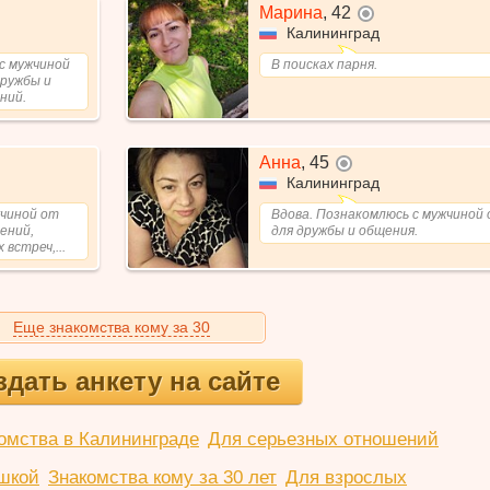
Марина
,
42
не в сети
Калининград
с мужчиной
В поисках парня.
дружбы и
ний.
Анна
,
45
не в сети
Калининград
жчиной от
Вдова. Познакомлюсь с мужчиной 
ений,
для дружбы и общения.
встреч,...
Еще знакомства кому за 30
здать анкету на сайте
омства в Калининграде
Для серьезных отношений
шкой
Знакомства кому за 30 лет
Для взрослых