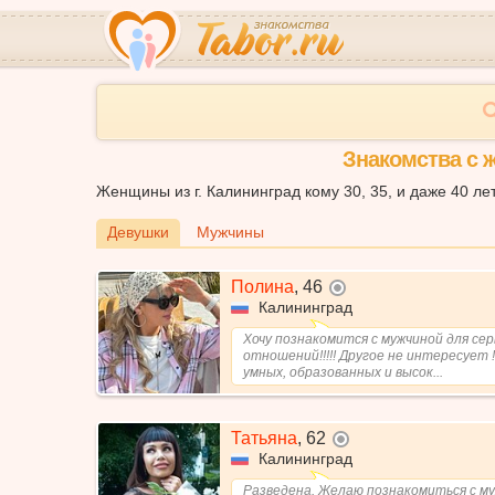
Знакомства с 
Женщины из г. Калининград кому 30, 35, и даже 40 ле
Девушки
Мужчины
Полина
,
46
не в сети
Калининград
Хочу познакомится с мужчиной для се
отношений!!!!! Другое не интересует !!
умных, образованных и высок...
Татьяна
,
62
не в сети
Калининград
Разведена. Желаю познакомиться с м