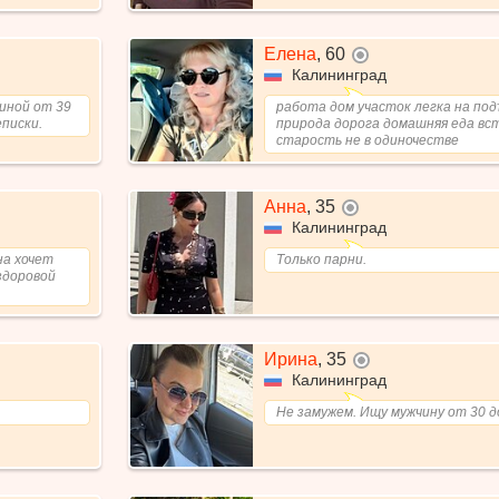
Елена
,
60
не в сети
Калининград
чиной от 39
работа дом участок легка на по
еписки.
природа дорога домашняя еда в
старость не в одиночестве
Анна
,
35
не в сети
Калининград
на хочет
Только парни.
здоровой
Ирина
,
35
не в сети
Калининград
Не замужем. Ищу мужчину от 30 д