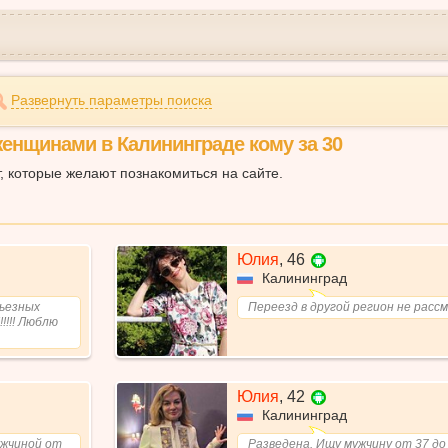
Развернуть параметры поиска
женщинами в Калининграде кому за 30
т, которые желают познакомиться на сайте.
Юлия
,
46
Калининград
рьезных
Переезд в другой регион не рас
!!!! Люблю
Юлия
,
42
Калининград
ужчиной от
Разведена. Ищу мужчину от 37 до