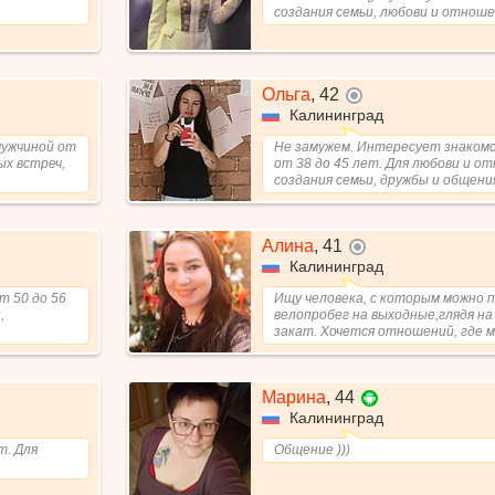
создания семьи, любови и отноше
Ольга
,
42
не в сети
Калининград
мужчиной от
Не замужем. Интересует знакомс
ых встреч,
от 38 до 45 лет. Для любови и о
создания семьи, дружбы и общения,
Алина
,
41
не в сети
Калининград
Ищу человека, с которым можно 
т 50 до 56
велопробег на выходные,глядя на
,
закат. Хочется отношений, где мы
Марина
,
44
Калининград
т. Для
Общение )))