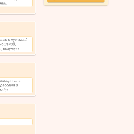
ний.
тво с мужчиной
тношений,
 регулярн...
планировать
 рассвет и
 др...