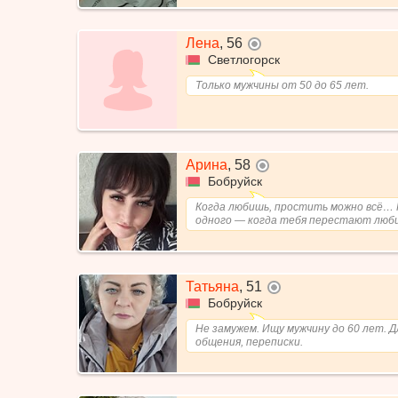
Лена
,
56
не в сети
Светлогорск
Только мужчины от 50 до 65 лет.
Арина
,
58
не в сети
Бобруйск
Когда любишь, простить можно всё…
одного — когда тебя перестают люб
Татьяна
,
51
не в сети
Бобруйск
Не замужем. Ищу мужчину до 60 лет. Д
общения, переписки.