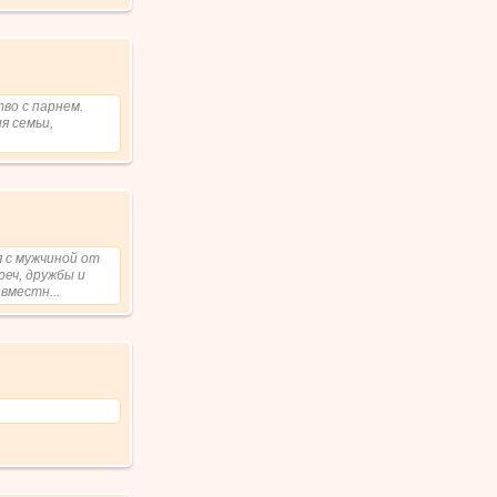
во с парнем.
я семьи,
 с мужчиной от
реч, дружбы и
вместн...