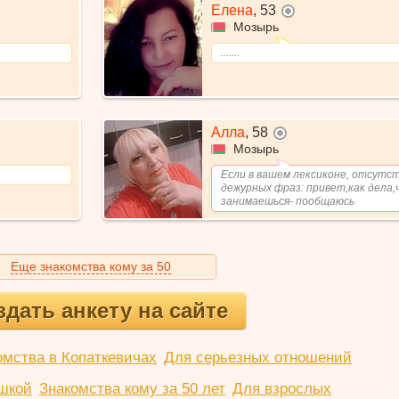
Елена
,
53
не в сети
Мозырь
.......
Алла
,
58
не в сети
Мозырь
Если в вашем лексиконе, отсутс
дежурных фраз: привет,как дела,
занимаешься- пообщаюсь
Еще знакомства кому за 50
здать анкету на сайте
омства в Копаткевичах
Для серьезных отношений
шкой
Знакомства кому за 50 лет
Для взрослых