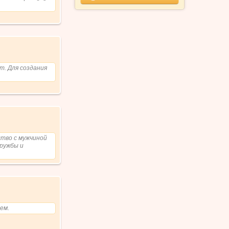
т. Для создания
льного
тво с мужчиной
дружбы и
ем.