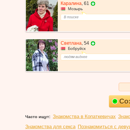
Каралина
,
61
Мозырь
В поиске
Светлана
,
54
Бобруйск
людям виднее
Со
Знакомства в Копаткевичах
Знак
Часто ищут:
Знакомства для секса
Познакомиться с деву