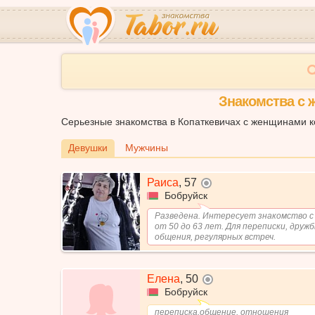
Знакомства с 
Серьезные знакомства в Копаткевичах с женщинами ко
Девушки
Мужчины
Раиса
,
57
не в сети
Бобруйск
Разведена. Интересует знакомство с
от 50 до 63 лет. Для переписки, дружб
общения, регулярных встреч.
Елена
,
50
не в сети
Бобруйск
переписка,общение, отношения