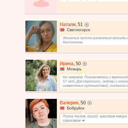
Натали
,
51
не в сети
Светлогорск
Женатых просто развлечься просьба 
беспокоить
Ирина
,
50
не в сети
Мозырь
Не замужем. Познакомлюсь с мужчиной
57 лет. Для переписки, любови и отно
совместных путешествий, создания сем
Валерия
,
50
не в сети
Бобруйск
Полна телом, душой, чувством юмора 
сарказмом 💋