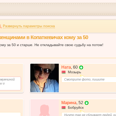
Развернуть параметры поиска
женщинами в Копаткевичах кому за 50
му за 50 и старше. Не откладывайте свою судьбу на потом!
Ната
,
60
Мозырь
 мужчиной
Смотрите фото, пишите
ы и
Марина
,
52
Бобруйск
Ничто так не сближает людей, как