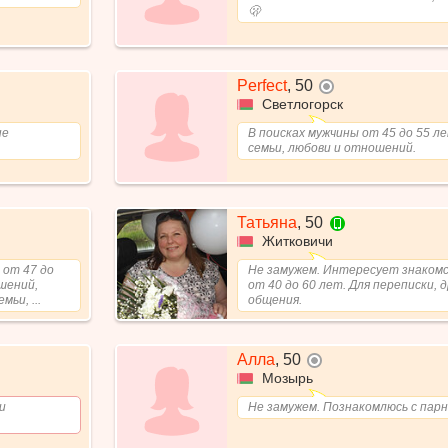
🫢
Perfect
,
50
не в сети
Светлогорск
не
В поисках мужчины от 45 до 55 ле
семьи, любови и отношений.
Татьяна
,
50
в сети с моби
Житковичи
 от 47 до
Не замужем. Интересует знакомс
шений,
от 40 до 60 лет. Для переписки, 
ьи, ...
общения.
Алла
,
50
не в сети
Мозырь
и
Не замужем. Познакомлюсь с парн