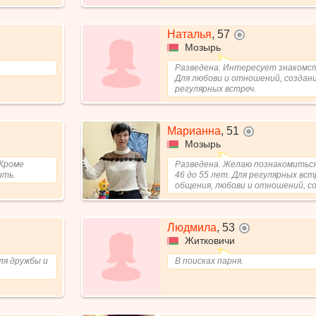
Наталья
,
57
не в сети
Мозырь
Разведена. Интересует знакомст
Для любови и отношений, создани
регулярных встреч.
Марианна
,
51
не в сети
Мозырь
 Кроме
Разведена. Желаю познакомиться
ить.
46 до 55 лет. Для регулярных вст
общения, любови и отношений, со
Людмила
,
53
не в сети
Житковичи
ля дружбы и
В поисках парня.