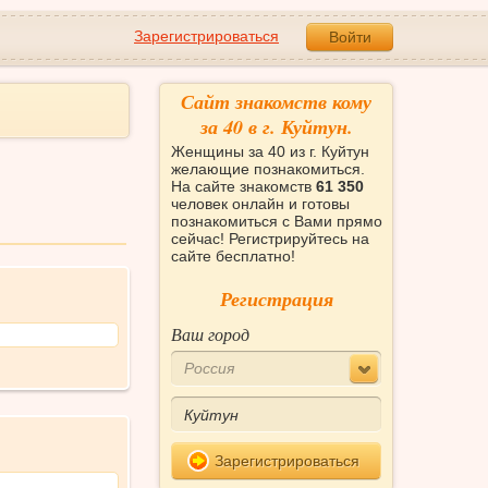
Зарегистрироваться
Войти
Сайт знакомств кому
за 40 в г. Куйтун.
Женщины за 40 из г. Куйтун
желающие познакомиться.
На сайте знакомств
61 350
человек онлайн и готовы
познакомиться с Вами прямо
сейчас! Регистрируйтесь на
сайте бесплатно!
Регистрация
Ваш город
Россия
Зарегистрироваться