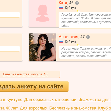
Катя
,
46
не в сети
Куйтун
Гражданский брак. Интересует з
мужчиной от 35 до 50 лет. Для лю
отношений, совместных путешес
общ...
Анастасия
,
47
не в сети
Куйтун
Не замужем. Только мужчины от 4
регулярных встреч, создания семь
общения, любови и отношений.
Еще знакомства кому за 40
здать анкету на сайте
а в Куйтуне
Для серьезных отношений
Знакомства для 
за 40 лет
Для взрослых
Бесплатные знакомства
Клуб 