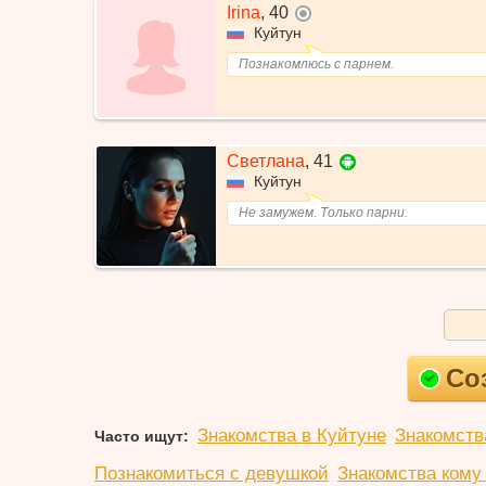
Irina
,
40
не в сети
Куйтун
Познакомлюсь с парнем.
Светлана
,
41
Куйтун
Не замужем. Только парни.
Со
Знакомства в Куйтуне
Знакомств
Часто ищут:
Познакомиться с девушкой
Знакомства кому 