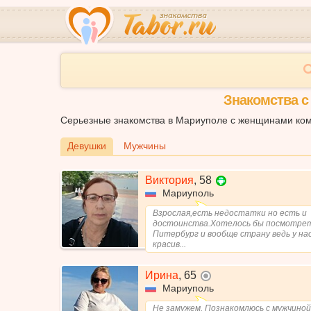
Знакомства с
Серьезные знакомства в Мариуполе с женщинами кому
Девушки
Мужчины
Виктория
,
58
Мариуполь
Взрослая,есть недостатки но есть и
достоинства.Хотелось бы посмотре
Питербург и вообще страну ведь у на
красив...
Ирина
,
65
не в сети
Мариуполь
Не замужем. Познакомлюсь с мужчиной