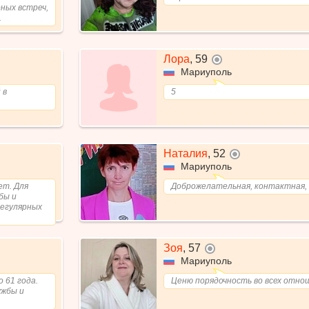
рных встреч,
.
Лора
,
59
не в сети
Мариуполь
 в
5
Наталия
,
52
не в сети
Мариуполь
ет. Для
Доброжелательная, контактная,
бы и
регулярных
Зоя
,
57
не в сети
Мариуполь
 61 года.
Ценю порядочность во всех отно
ужбы и