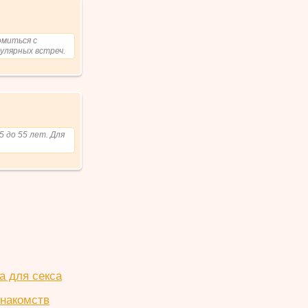
омиться с
гулярных встреч.
5 до 55 лет. Для
а для секса
знакомств