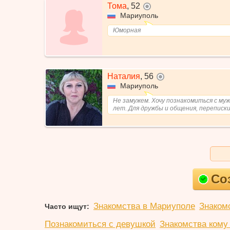
Тома
,
52
не в сети
Мариуполь
Юморная
Наталия
,
56
не в сети
Мариуполь
Не замужем. Хочу познакомиться с муж
лет. Для дружбы и общения, переписки
Со
Знакомства в Мариуполе
Знаком
Часто ищут:
Познакомиться с девушкой
Знакомства кому 