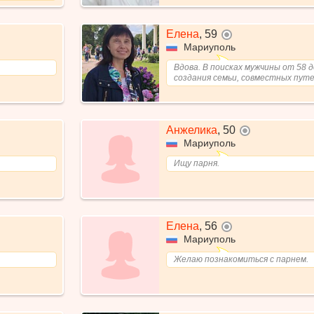
Елена
,
59
не в сети
Мариуполь
Вдова. В поисках мужчины от 58 д
создания семьи, совместных пут
Анжелика
,
50
не в сети
Мариуполь
Ищу парня.
Елена
,
56
не в сети
Мариуполь
Желаю познакомиться с парнем.