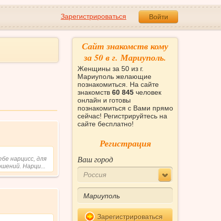
Зарегистрироваться
Войти
Сайт знакомств кому
за 50 в г. Мариуполь.
Женщины за 50 из г.
Мариуполь желающие
познакомиться. На сайте
знакомств
60 845
человек
онлайн и готовы
познакомиться с Вами прямо
сейчас! Регистрируйтесь на
сайте бесплатно!
Регистрация
Ваш город
бе нарцисс, для
ений. Нарци...
Россия
Зарегистрироваться