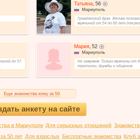
Татьяна
,
56
не в сети
Мариуполь
Гражданский брак. Желаю познак
мужчиной от 54 до 60 лет для ре
Мария
,
52
не в сети
Мариуполь
чиной до 57
Не замужем. Только мужчины от 4
.
переписки, дружбы и общения.
Еще знакомства кому за 50
здать анкету на сайте
ства в Мариуполе
Для серьезных отношений
Знакомств
за 50 лет
Для взрослых
Бесплатные знакомства
Клуб 