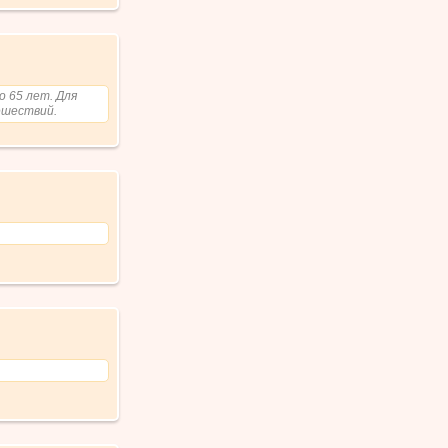
о 65 лет. Для
ешествий.