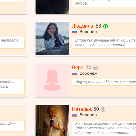
юмора,
Людмила
,
53
ети
в сети с мо
Воронеж
 расплата.
В поисках мужчины от 47 до 59 ле
семьи, любови и отношений.
Вера
,
70
не в сети
Воронеж
жчиной от
Ищу мужчину от 50 лет и старше
жбы и
Наталья
,
50
не в сети
Воронеж
лет. Для
Хочу познакомиться с мужчиной о
Для совместных путешествий, д
общения, любови и отношений.