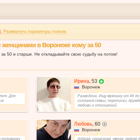
Развернуть параметры поиска
с женщинами в Воронеже кому за 50
за 50 и старше. Не откладывайте свою судьбу на потом!
Ирина
,
53
Воронеж
лет. Для
Разведена. Ищу мужчину от 49 до
ия.
создания семьи, переписки, дружб
любови и отношений.
Любовь
,
60
не в сети
Воронеж
 половинку
добрая, серьёзная, умная, люблю 