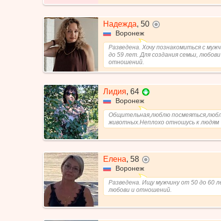
Надежда
,
50
не в сети
Воронеж
Разведена. Хочу познакомиться с муж
до 59 лет. Для создания семьи, любови
отношений.
Лидия
,
64
Воронеж
Общительная,люблю посмеяться,люб
животных.Неплохо отношусь к людям
Елена
,
58
не в сети
Воронеж
Разведена. Ищу мужчину от 50 до 60 л
любови и отношений.