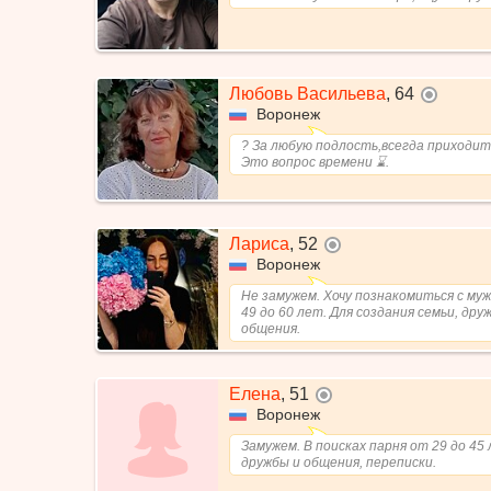
Любовь Васильева
,
64
не в с
Воронеж
? За любую подлость,всегда приходит
Это вопрос времени ⌛.
Лариса
,
52
не в сети
Воронеж
Не замужем. Хочу познакомиться с му
49 до 60 лет. Для создания семьи, дру
общения.
Елена
,
51
не в сети
Воронеж
Замужем. В поисках парня от 29 до 45 
дружбы и общения, переписки.