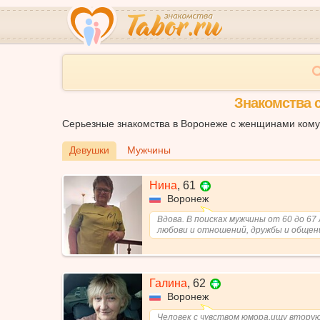
Знакомства 
Серьезные знакомства в Воронеже с женщинами кому 
Девушки
Мужчины
Нина
,
61
Воронеж
Вдова. В поисках мужчины от 60 до 67 
любови и отношений, дружбы и общен
Галина
,
62
Воронеж
Человек с чувством юмора,ищу вторую