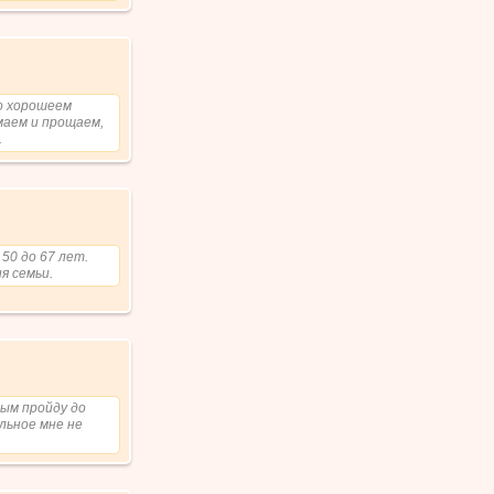
Но хорошеем
маем и прощаем,
.
50 до 67 лет.
я семьи.
рым пройду до
льное мне не