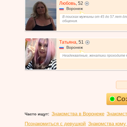
Любовь
,
52
не в сети
Воронеж
В поисках мужчины от 45 до 57 лет дл
общения.
Татьяна
,
51
не в сети
Воронеж
Неадекватные, женатики проходите 
Со
Знакомства в Воронеже
Знакомст
Часто ищут:
Познакомиться с девушкой
Знакомства кому 