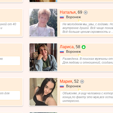
Наталья
,
69
не в сети
Воронеж
чиной от 40
Не молодеем мы, увы, с годами. 
 и
внутренне душой. Всё чаще пони
Всё больше ценим скромность и ..
Лариса
,
58
Воронеж
лю
Разведена. В поисках мужчины от 
Для любови и отношений, создани
Мария
,
52
не в сети
Воронеж
ет для
Объясняю ,я ищу человека с кото
конца,по факту это муж,все оста
интересно.