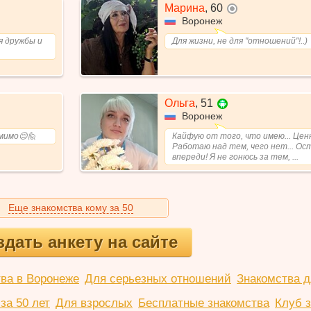
Марина
,
60
не в сети
Воронеж
я дружбы и
Для жизни, не для "отношений"!..)
Ольга
,
51
Воронеж
мимо😌🙋
Кайфую от того, что имею... Ценю
Работаю над тем, чего нет... Ос
впереди! Я не гонюсь за тем, ...
Еще знакомства кому за 50
здать анкету на сайте
ва в Воронеже
Для серьезных отношений
Знакомства д
за 50 лет
Для взрослых
Бесплатные знакомства
Клуб 