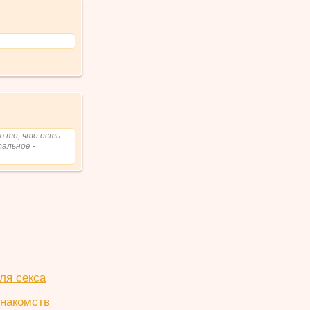
 то, что есть...
тальное -
ля секса
знакомств