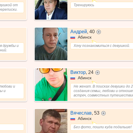
вушкой от
Тренируюсь
переписки.
Андрей
,
40
не в сети
Абинск
ля дружбы и
Хочу познакомиться с девушкой.
ний.
Виктор
,
24
не в сети
Абинск
 любови и
Не женат. В поисках девушки до 2
ы и
создания семьи, любови и отноше
встреч, совместных путешествий,
Вячеслав
,
53
не в сети
Абинск
Без фото, пошли куда подальше!