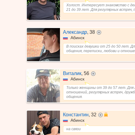
Холост. Интересует знакомство с де
21 до 39 лет. Для регулярных встреч, 
Александр
,
38
не в сети
Абинск
В поисках девушки от 25 до 50 лет. Д
общения, переписки, любови и отноше
Виталик
,
56
не в сети
Абинск
Только женщины от 39 до 57 лет. Для
отношений, регулярных встреч, дружб
общения.
Константин
,
32
не в сети
Абинск
на связи