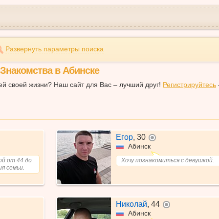
Развернуть параметры поиска
Знакомства в Абинске
ей своей жизни? Наш сайт для Вас – лучший друг!
Регистрируйтесь
Егор
,
30
не в сети
Абинск
ой от 44 до
Хочу познакомиться с девушкой.
ия семьи.
Николай
,
44
не в сети
Абинск