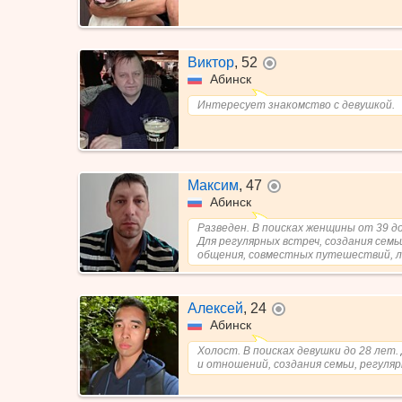
Виктор
,
52
не в сети
Абинск
Интересует знакомство с девушкой.
Максим
,
47
не в сети
Абинск
Разведен. В поисках женщины от 39 до
Для регулярных встреч, создания семь
общения, совместных путешествий, лю
Алексей
,
24
не в сети
Абинск
Холост. В поисках девушки до 28 лет.
и отношений, создания семьи, регуляр