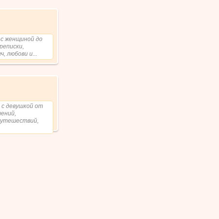
 с женщиной до
реписки,
, любови и...
 с девушкой от
шений,
путешествий,