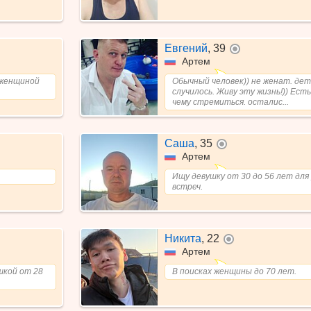
Евгений
,
39
не в сети
Артем
 женщиной
Обычный человек)) не женат. дет
случилось. Живу эту жизнь!)) Есть
чему стремиться. осталис...
Саша
,
35
не в сети
Артем
Ищу девушку от 30 до 56 лет для
встреч.
Никита
,
22
не в сети
Артем
шкой от 28
В поисках женщины до 70 лет.