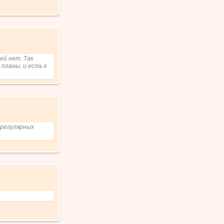
ей нет. Так
 планы, и есть к
 регулярных