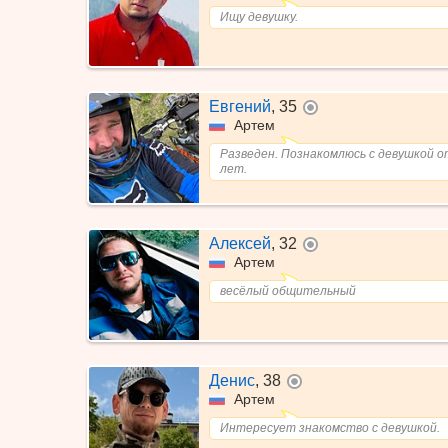
Ищу девушку.
Евгений
,
35
не в сети
Артем
Разведен. Познакомлюсь с девушкой от
лет.
Алексей
,
32
не в сети
Артем
весёлый общительный
Денис
,
38
не в сети
Артем
Интересует знакомство с девушкой.