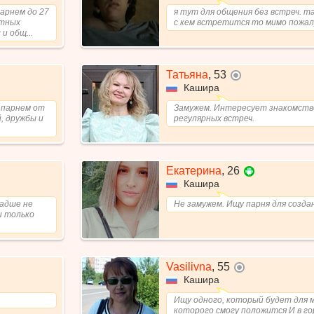
арнем до 27
я тут для общения без встреч. 
стных
с кем встретится то мимо пожалу
и общ...
Татьяна
,
53
не в сети
Кашира
 парнем от
Замужем. Интересует знакомство
, дружбы и
регулярных встреч.
Екатерина
,
26
Кашира
ладше не
Не замужем. Ищу парня для создан
и только
Vasilivna
,
55
не в сети
Кашира
Ищу одного, который будет для м
которого смогу положится И в го