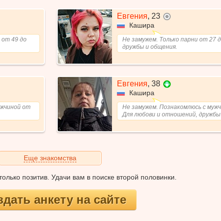
Евгения
,
23
не в сети
Кашира
 от 49 до
Не замужем. Только парни от 27 д
дружбы и общения.
Евгения
,
38
Кашира
ужчиной от
Не замужем. Познакомлюсь с мужч
Для любови и отношений, дружбы
Еще знакомства
олько позитив. Удачи вам в поиске второй половинки.
здать анкету на сайте