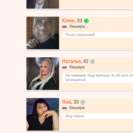
Юлия
,
33
в сети с мобильного
Кашира
Пиши,спрашивай
Наталья
,
42
не в сети
Кашира
Не замужем. Ищу мужчину до 60 лет дл
отношений.
Яна
,
33
не в сети
Кашира
Ищу парня.