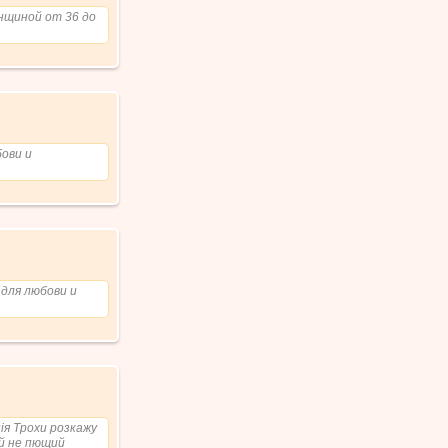
нщиной от 36 до
ови и
 для любови и
ія Трохи розкажу
ий не пющий