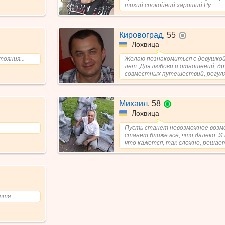
тихий спокойний хароший Ру...
Кировоград
,
55
не в сети
Лохвица
ояния...
Желаю познакомиться с девушкой
лет. Для любови и отношений, др
совместных путешествий, регуля
Михаил
,
58
в сети
Лохвица
Пусть станет невозможное возм
станет ближе всё, что далеко. И 
что кажется, так сложно, решает
иття