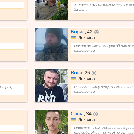
Холост. Хочу познакомиться с же
52 лет.
Борис
,
42
не в сети
Лохвица
Познакомлюсь с девушкой для люб
отношений.
Вова
,
26
не в сети
Лохвица
встреч,
Разведен. Ищу девушку до 29 лет
отношений.
Саша
,
34
не в сети
Лохвица
Привітик всим і гарного настроєн
про себе! Який я єсть Я не гулящ