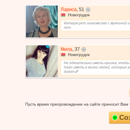
Лариса
,
51
не в сети
Новогрудок
Интересует знакомство с мужчиной о
лет.
Мила
,
37
не в сети
Новогрудок
Не обязательно иметь крылья, чтобы
Надо иметь в жизни людей, которые у
дадут💕
Пусть время препровождение на сайте приносит Вам т
Со