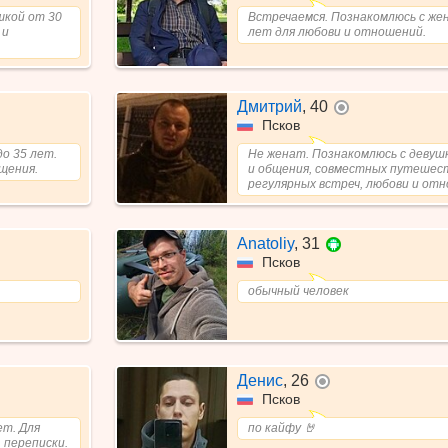
шкой от 30
Встречаемся. Познакомлюсь с же
 и
лет для любови и отношений.
Дмитрий
,
40
не в сети
Псков
о 35 лет.
Не женат. Познакомлюсь с девуш
щения.
и общения, совместных путешест
регулярных встреч, любови и отн
Anatoliy
,
31
Псков
обычный человек
Денис
,
26
не в сети
Псков
ет. Для
по кайфу 🤘
 переписки.