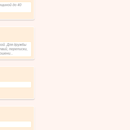
нщиной до 40
кой. Для дружбы
вий, переписки,
ошени...