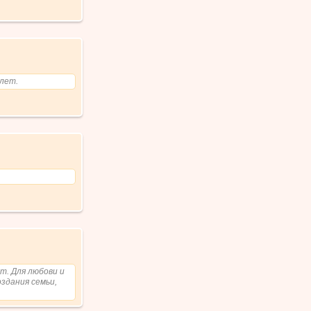
 лет.
ьного
т. Для любови и
здания семьи,