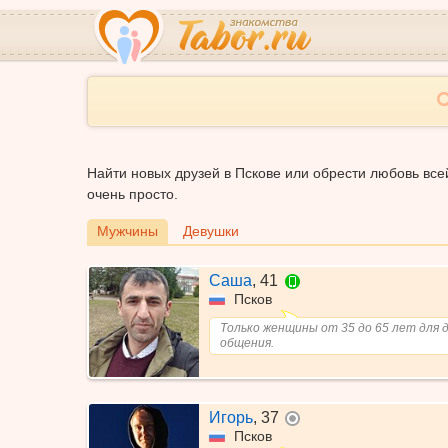
Найти новых друзей в Пскове или обрести любовь все
очень просто.
Мужчины
Девушки
Саша
,
41
в сети с мобильног
Псков
Только женщины от 35 до 65 лет для 
общения.
Игорь
,
37
не в сети
Псков