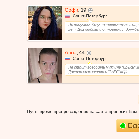
Софи
,
19
не в сети
Санкт-Петербург
Не замужем. Хочу познакомиться с пар
лет. Для любови и отношений, дружбы
Анна
,
44
не в сети
Санкт-Петербург
Не стоит говорить мужчине "брысь" !!!
Достаточно сказать "ЗАГС"!!!🤣
Пусть время препровождение на сайте приносит Вам т
Со