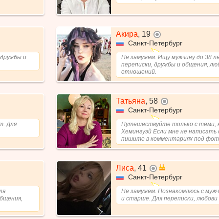
Акира
,
19
не в сети
Санкт-Петербург
 дружбы и
Не замужем. Ищу мужчину до 38 л
переписки, дружбы и общения, лю
отношений.
Татьяна
,
58
не в сети
Санкт-Петербург
т. Для
Путешествуйте только с теми, к
Хемингуэй Если мне не написать
пишите в комментариях под фо
Лиса
,
41
не в сети
Санкт-Петербург
ля
Не замужем. Познакомлюсь с муж
общения,
и старше. Для переписки, любови