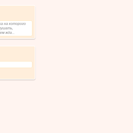
ка на которого
лушать,
м жда...