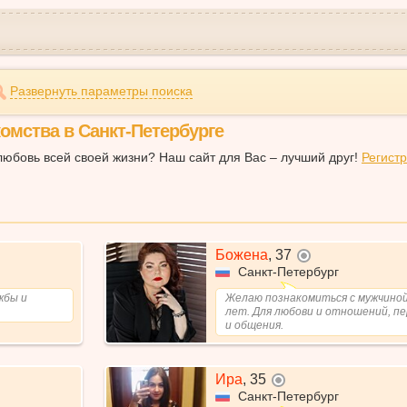
Развернуть параметры поиска
омства в Санкт-Петербурге
любовь всей своей жизни? Наш сайт для Вас – лучший друг!
Регист
Божена
,
37
не в сети
Санкт-Петербург
жбы и
Желаю познакомиться с мужчиной
лет. Для любови и отношений, пе
и общения.
Ира
,
35
не в сети
Санкт-Петербург