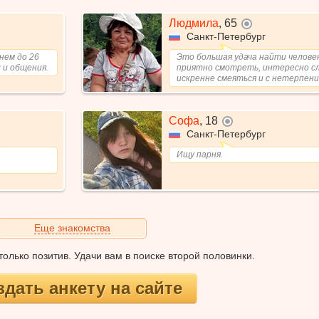
Людмила
,
65
не в сети
Санкт-Петербург
нем до 26
Это большая удача найти челове
 и общения.
приятно смотреть, интересно с
искренне смеяться и с нетерпение
Софа
,
18
не в сети
Санкт-Петербург
Ищу парня.
Еще знакомства
олько позитив. Удачи вам в поиске второй половинки.
здать анкету на сайте