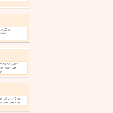
ет. Для
бови и
ого любите -
 сообщение,
то
чиной от 40 лет
 и отношений.