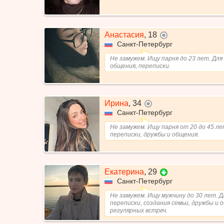
Анастасия
,
18
не в сети
Санкт-Петербург
Не замужем. Ищу парня до 23 лет. Для
общения, переписки.
Ирина
,
34
не в сети
Санкт-Петербург
Не замужем. Ищу парня от 20 до 45 ле
переписки, дружбы и общения.
Екатерина
,
29
Санкт-Петербург
Не замужем. Ищу мужчину до 30 лет. Д
переписки, создания семьи, дружбы и 
регулярных встреч.