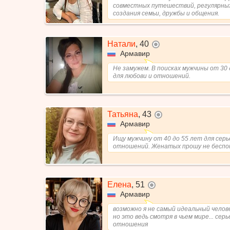
совместных путешествий, регулярных
создания семьи, дружбы и общения.
Натали
,
40
не в сети
Армавир
Не замужем. В поисках мужчины от 30 
для любови и отношений.
Татьяна
,
43
не в сети
Армавир
Ищу мужчину от 40 до 55 лет для сер
отношений. Женатых прошу не беспо
Елена
,
51
не в сети
Армавир
возможно я не самый идеальный челове
но это ведь смотря в чьем мире... сер
отношения