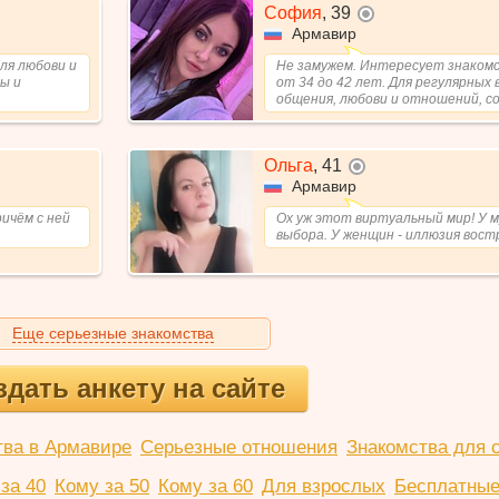
София
,
39
не в сети
Армавир
Для любови и
Не замужем. Интересует знакомс
ы и
от 34 до 42 лет. Для регулярных 
общения, любови и отношений, сов
Ольга
,
41
не в сети
Армавир
ичём с ней
Ох уж этот виртуальный мир! У м
выбора. У женщин - иллюзия вос
Еще серьезные знакомства
здать анкету на сайте
тва в Армавире
Серьезные отношения
Знакомства для 
за 40
Кому за 50
Кому за 60
Для взрослых
Бесплатные