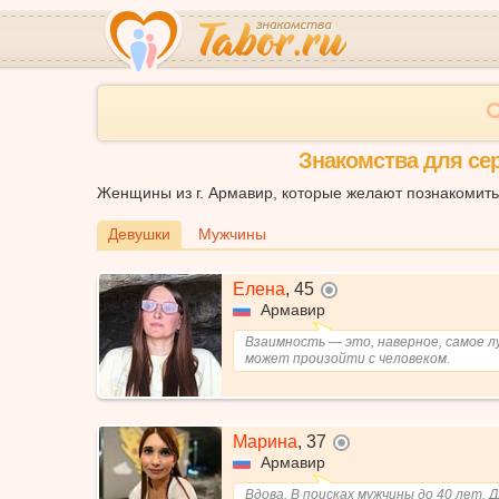
Знакомства для се
Женщины из г. Армавир, которые желают познакомить
Девушки
Мужчины
Елена
,
45
не в сети
Армавир
Взаимность — это, наверное, самое л
может произойти с человеком.
Марина
,
37
не в сети
Армавир
Вдова. В поисках мужчины до 40 лет. Д