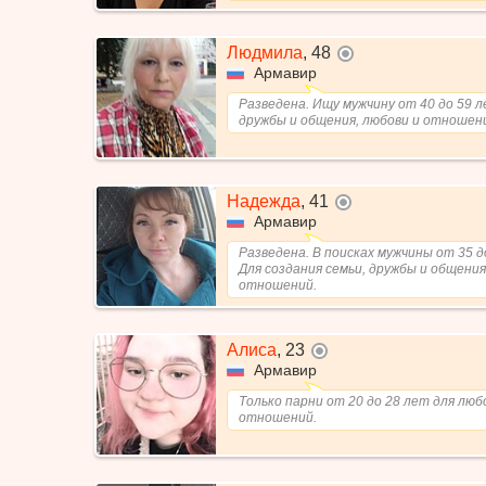
Людмила
,
48
не в сети
Армавир
Разведена. Ищу мужчину от 40 до 59 л
дружбы и общения, любови и отношен
Надежда
,
41
не в сети
Армавир
Разведена. В поисках мужчины от 35 д
Для создания семьи, дружбы и общения
отношений.
Алиса
,
23
не в сети
Армавир
Только парни от 20 до 28 лет для люб
отношений.