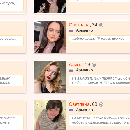
 встреч,
Светлана
,
34
не в сети
Армавир
до 50 лет
Люблю цветы 💐 много цветов
Алина
,
19
не в сети
Армавир
ьёзных
Не замужем. Ищу парня от 28 до 4
коить.
создания семьи, любови и отноше
Светлана
,
60
не в сети
Армавир
к в мире.
Разведена. Только мужчины от 44 
ьезные
любови и отношений, совместны