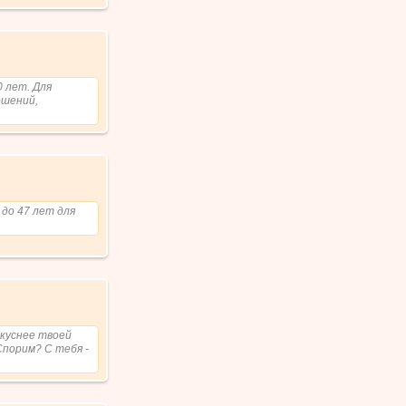
0 лет. Для
ошений,
 до 47 лет для
вкуснее твоей
Спорим? С тебя -