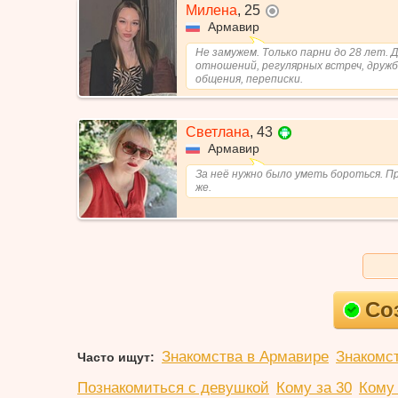
Милена
,
25
не в сети
Армавир
Не замужем. Только парни до 28 лет. 
отношений, регулярных встреч, дружб
общения, переписки.
Светлана
,
43
Армавир
За неё нужно было уметь бороться. Пр
же.
Со
Знакомства в Армавире
Знакомс
Часто ищут:
Познакомиться с девушкой
Кому за 30
Кому 