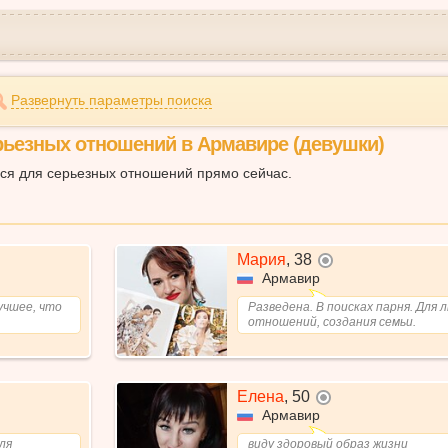
Развернуть параметры поиска
рьезных отношений в Армавире (девушки)
ся для серьезных отношений прямо сейчас.
Мария
,
38
не в сети
Армавир
учшее, что
Разведена. В поисках парня. Для 
отношений, создания семьи.
Елена
,
50
не в сети
Армавир
ля
виду здоровый образ жизни