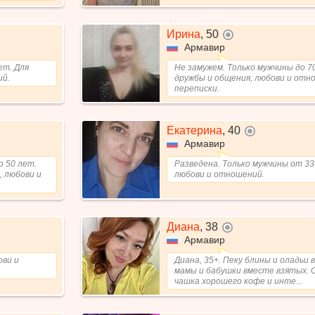
Ирина
,
50
не в сети
Армавир
ет. Для
Не замужем. Только мужчины до 7
ий.
дружбы и общения, любови и отн
переписки.
Екатерина
,
40
не в сети
Армавир
о 50 лет.
Разведена. Только мужчины от 33
, любови и
любови и отношений.
Диана
,
38
не в сети
Армавир
ови и
Диана, 35+. Пеку блины и оладьи 
мамы и бабушки вместе взятых. 
чашка хорошего кофе и инте...