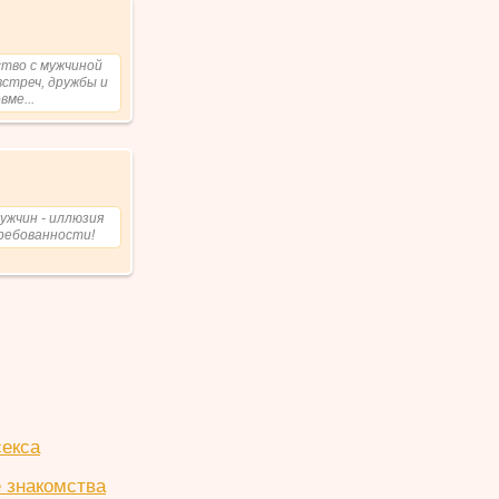
тво с мужчиной
встреч, дружбы и
ме...
ужчин - иллюзия
требованности!
секса
 знакомства